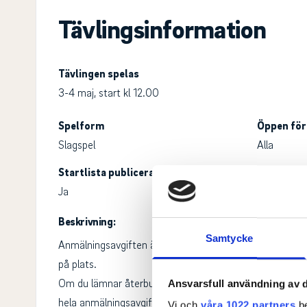
Tävlingsinformation
Tävlingen spelas
3-4 maj, start kl 12.00
Spelform
Öppen för
Slagspel
Alla
Startlista publicerad
Princip v
Ja
Handicapm
Beskrivning:
Samtycke
Anmälningsavgiften är 1 000 kr. 400 kr betalas i samb
på plats.
Om du lämnar återbud efter anmälningstidens utgång sk
Ansvarsfull användning av d
hela anmälningsavgiften på 1 000 kr såvida du inte har
Vi och
våra 1022 partners
be