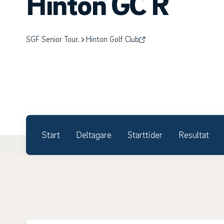
Hinton GC R
SGF Senior Tour.
Hinton Golf Club
Start
Deltagare
Starttider
Resultat