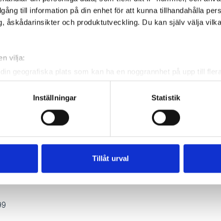
k antingen på mail (info@hintongolf.se) eller över telefon 040-
illgång till information på din enhet för att kunna tillhandahålla pe
, åskådarinsikter och produktutveckling. Du kan själv välja vilk
n vilja:
din geografiska plats som kan ha en noggrannhet på upp till fler
om att aktivt skanna den för specifika kännetecken (fingeravtryc
rsonliga uppgifter behandlas och ställ in dina preferenser i
deta
Inställningar
Statistik
ke när som helst från cookie-förklaringen.
e för att anpassa innehållet och annonserna till användarna, tillh
vår trafik. Vi vidarebefordrar även sådana identifierare och anna
nnons- och analysföretag som vi samarbetar med. Dessa kan i sin
Tillåt urval
har tillhandahållit eller som de har samlat in när du har använt 
99