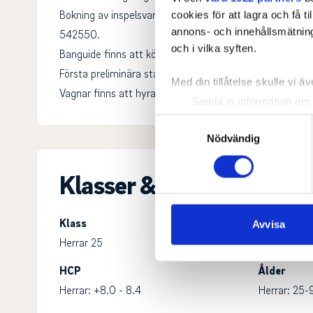
Bokning av inspelsvarv görs via receptionen på Rönnebäc
cookies för att lagra och få t
annons- och innehållsmätning
542550.
och i vilka syften.
Banguide finns att köpa i fysisk form på plats för 75 kr.
Första preliminära start 11:30
Med din tillåtelse skulle vi äve
Vagnar finns att hyra på plats så länge lagret räcker.
Samla in information om 
Identifiera din enhet gen
Samtyckesval
Ta reda på mer om hur dina pe
Nödvändig
eller dra tillbaka ditt samtyc
Klasser & ronder
Vi använder enhetsidentifierar
sociala medier och analysera 
till de sociala medier och a
Klass
Avvisa
med annan information som du 
Herrar 25
HCP
Ålder
Herrar: +8.0 - 8.4
Herrar: 25-