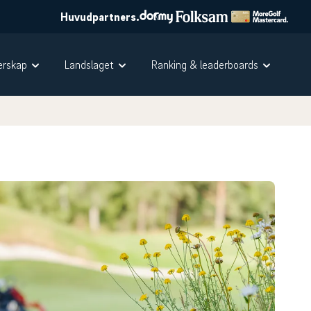
Huvudpartners.
rskap
Landslaget
Ranking & leaderboards