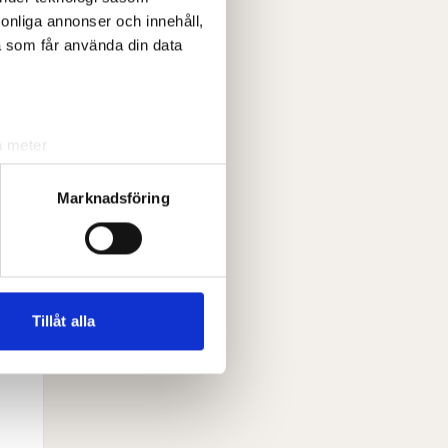
rsonliga annonser och innehåll,
a som får använda din data
a meter
k)
ljsektionen
. Du kan ändra
Marknadsföring
andahålla funktioner för
n information från din enhet
 tur kombinera informationen
Tillåt alla
deras tjänster.