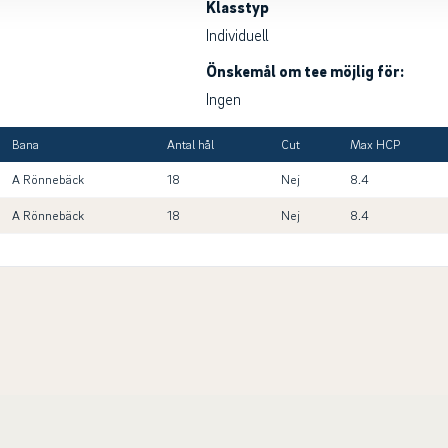
Klasstyp
Individuell
Önskemål om tee möjlig för:
Ingen
Bana
Antal hål
Cut
Max HCP
A Rönnebäck
18
Nej
8.4
A Rönnebäck
18
Nej
8.4