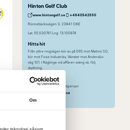
Hinton Golf Club
www.hintongolf.se
+4640542550
Rönnebäcksvägen 3, 23841 OXIE
Lat: 55.530761 Lng: 13.100874
Hitta hit
Från yttre ringvägen kör av på E65 mot Malmö SO,
kör mot Fosie Industriby. Vänster mot Anderslöv
väg 101. I Käglinge vid affären sväng vä. följ
skyltning.
Kontaktperson
Viktor Lundberg
, Kontaktperson
viktor@hintongolf.se
0727311280
Om
n
änder teknologi såsom