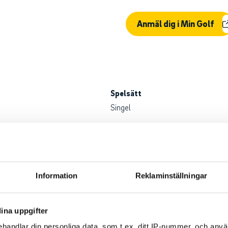
Anmäl dig i Min Golf
Spelsätt
Singel
id överanmälan
Anmälningsavgift
etod
400 kr
Information
Reklaminställningar
and med anmälan och resterande 600 kr betalas till arrangörsklubbe
a du meddela arrangörsklubben. Du är då också skyldig att betala
ina uppgifter
 godtagbara skäl (sjukdom, skada).
handlar din personliga data, som t.ex. ditt IP-nummer, och anv