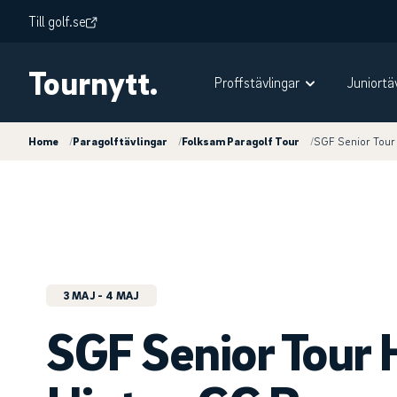
Till golf.se
Tournytt.
Proffstävlingar
Juniortä
Home
/
Paragolftävlingar
/
Folksam Paragolf Tour
/
SGF Senior Tour
3 MAJ
- 4 MAJ
SGF Senior Tour