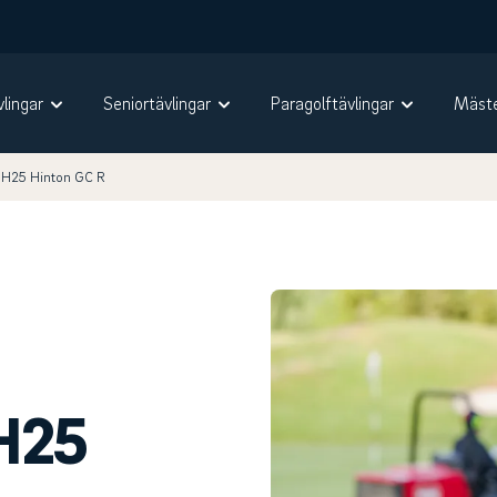
vlingar
Seniortävlingar
Paragolftävlingar
Mäste
 H25 Hinton GC R
 H25