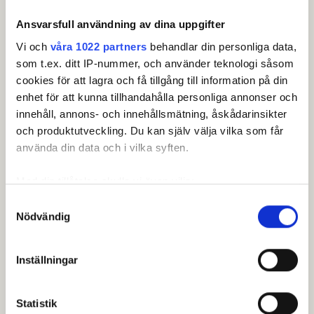
21
ENGLIN, Andreas
Ansvarsfull användning av dina uppgifter
22
GRÜNERWALD, Adam
Vi och
våra 1022 partners
behandlar din personliga data,
som t.ex. ditt IP-nummer, och använder teknologi såsom
23
BRUSEHED, Daniel
cookies för att lagra och få tillgång till information på din
24
FINNIGAN, Greg
enhet för att kunna tillhandahålla personliga annonser och
innehåll, annons- och innehållsmätning, åskådarinsikter
25
OLSSON, Jonas
och produktutveckling. Du kan själv välja vilka som får
använda din data och i vilka syften.
26
HERBERTSSON, Martin
Med din tillåtelse skulle vi även vilja:
27
TÖRNBERG, Oscar
Samla in information om din geografiska plats som
Samtyckesval
28
LAAKSONEN, Tobias
Nödvändig
kan ha en noggrannhet på upp till flera meter
Identifiera din enhet genom att aktivt skanna den för
29
STERNBRINK, Niklas
specifika kännetecken (fingeravtryck)
Inställningar
Ta reda på mer om hur dina personliga uppgifter
30
ANTONSSON, Marcus
behandlas och ställ in dina preferenser i
detaljsektionen
.
Statistik
Du kan ändra eller dra tillbaka ditt samtycke när som
31
HELDENIUS, Johan