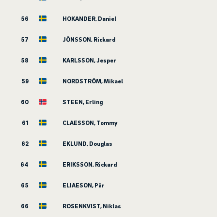
56
HOKANDER, Daniel
57
JÖNSSON, Rickard
58
KARLSSON, Jesper
59
NORDSTRÖM, Mikael
60
STEEN, Erling
61
CLAESSON, Tommy
62
EKLUND, Douglas
64
ERIKSSON, Rickard
65
ELIAESON, Pär
66
ROSENKVIST, Niklas