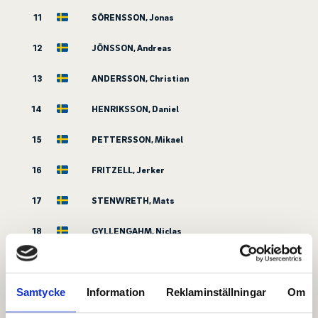
11
SÖRENSSON, Jonas
12
JÖNSSON, Andreas
13
ANDERSSON, Christian
14
HENRIKSSON, Daniel
15
PETTERSSON, Mikael
16
FRITZELL, Jerker
17
STENWRETH, Mats
18
GYLLENGAHM, Niclas
19
HANSER, Erik
Samtycke
Information
Reklaminställningar
Om
20
HANSER, Gustav