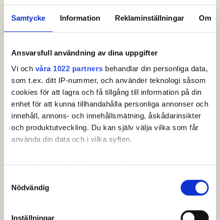
Samtycke
Information
Reklaminställningar
Om
Starttider.
Ansvarsfull användning av dina uppgifter
Just nu finns inga starttider.
Vi och
våra 1022 partners
behandlar din personliga data,
som t.ex. ditt IP-nummer, och använder teknologi såsom
cookies för att lagra och få tillgång till information på din
enhet för att kunna tillhandahålla personliga annonser och
innehåll, annons- och innehållsmätning, åskådarinsikter
och produktutveckling. Du kan själv välja vilka som får
Huvudpartner.
använda din data och i vilka syften.
Med din tillåtelse skulle vi även vilja:
Samla in information om din geografiska plats som
Samtyckesval
Nödvändig
kan ha en noggrannhet på upp till flera meter
Identifiera din enhet genom att aktivt skanna den för
specifika kännetecken (fingeravtryck)
Officiella partners.
Inställningar