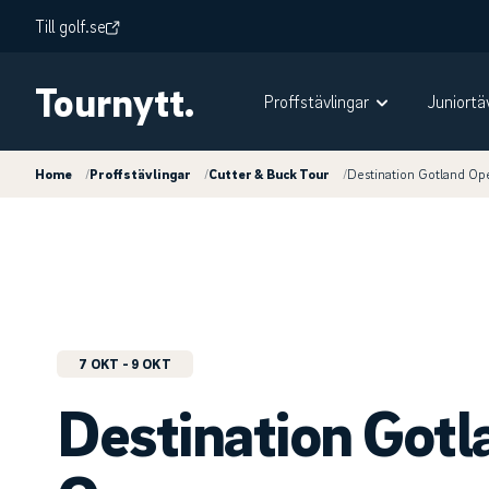
Till golf.se
Tournytt.
Proffstävlingar
Juniortä
Home
/
Proffstävlingar
/
Cutter & Buck Tour
/
Destination Gotland Op
7 OKT
- 9 OKT
Destination Gotl