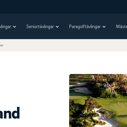
vlingar
Seniortävlingar
Paragolftävlingar
Mäste
en
and