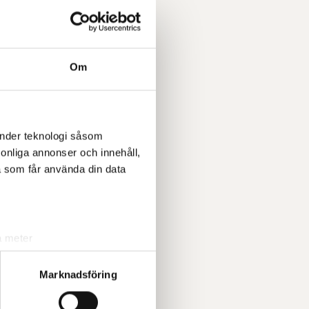
on
Om
nur
elm
Calle
änder teknologi såsom
rsonliga annonser och innehåll,
Fabius Will
a som får använda din data
BE
, Isak
a meter
k)
ljsektionen
. Du kan ändra
Marknadsföring