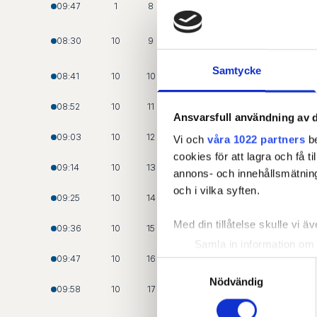
ERIKSSON
, Martin
09:47
1
8
SVENSSON
, Marcus
08:30
10
9
Samtycke
BJELKE
, Henric
08:41
10
10
JÖNSSON
, Lukas
08:52
10
11
Ansvarsfull användning av d
WALLIN
, Isac
09:03
10
12
Vi och
våra 1022 partners
be
cookies för att lagra och få t
MAX
, Kristoffer
09:14
10
13
annons- och innehållsmätning
och i vilka syften.
KAKKO
, Roope
09:25
10
14
Med din tillåtelse skulle vi äve
KAHLOS
, Juuso
09:36
10
15
Samla in information om 
SALANDER
, Gustav
09:47
10
16
Identifiera din enhet gen
Samtyckesval
Ta reda på mer om hur dina pe
Nödvändig
BLOMQVIST
, Erik
09:58
10
17
eller dra tillbaka ditt samtyc