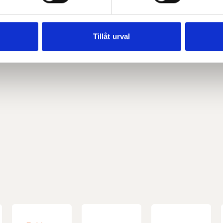
e för att anpassa innehållet och annonserna till användarna, tillh
vår trafik. Vi vidarebefordrar även sådana identifierare och anna
nnons- och analysföretag som vi samarbetar med. Dessa kan i sin
Tillåt urval
har tillhandahållit eller som de har samlat in när du har använt 