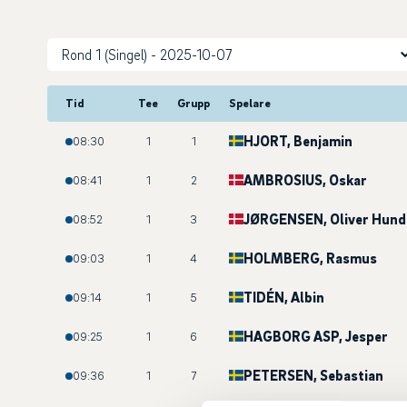
Tid
Tee
Grupp
Spelare
HJORT
, Benjamin
08:30
1
1
AMBROSIUS
, Oskar
08:41
1
2
JØRGENSEN
, Oliver Hund
08:52
1
3
HOLMBERG
, Rasmus
09:03
1
4
TIDÉN
, Albin
09:14
1
5
HAGBORG ASP
, Jesper
09:25
1
6
PETERSEN
, Sebastian
09:36
1
7