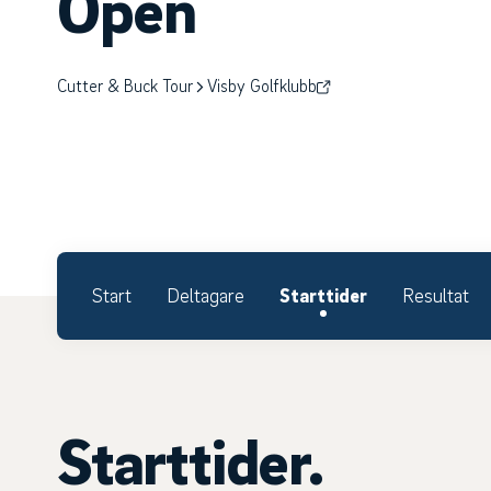
Open
Cutter & Buck Tour
Visby Golfklubb
Start
Deltagare
Starttider
Resultat
Starttider.