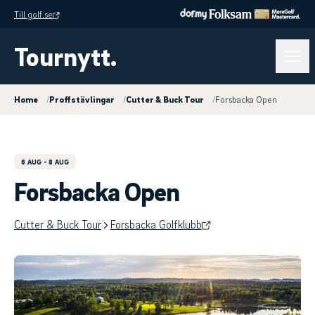
Till golf.se
Tournytt.
Home
/
Proffstävlingar
/
Cutter & Buck Tour
/
Forsbacka Open
6 AUG
- 8 AUG
Forsbacka Open
Cutter & Buck Tour
Forsbacka Golfklubb