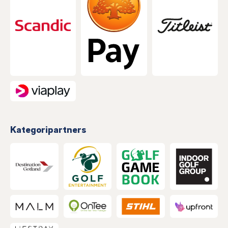
Kategoripartners