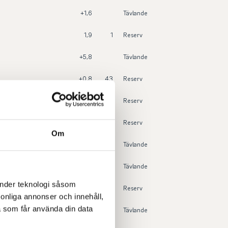
+1,6
Tävlande
1,9
1
Reserv
+5,8
Tävlande
+0,8
43
Reserv
+3,1
17
Reserv
+2,0
30
Reserv
Om
+5,6
Tävlande
+4,1
Tävlande
änder teknologi såsom
+2,5
21
Reserv
rsonliga annonser och innehåll,
a som får använda din data
+4,0
Tävlande