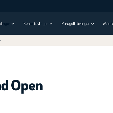
vlingar
Seniortävlingar
Paragolftävlingar
Mäste
n
ad Open