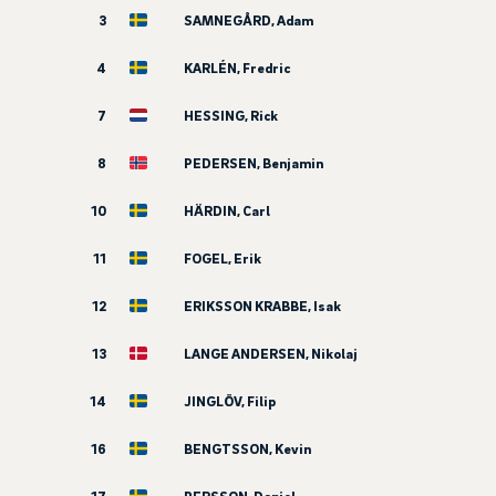
3
SAMNEGÅRD, Adam
4
KARLÉN, Fredric
7
HESSING, Rick
8
PEDERSEN, Benjamin
10
HÄRDIN, Carl
11
FOGEL, Erik
12
ERIKSSON KRABBE, Isak
13
LANGE ANDERSEN, Nikolaj
14
JINGLÖV, Filip
16
BENGTSSON, Kevin