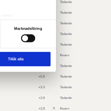
+1,5
Tävlande
+3,1
Tävlande
a meter
k)
+5,4
Tävlande
ljsektionen
. Du kan ändra
Marknadsföring
+6,4
Tävlande
+2,4
Tävlande
andahålla funktioner för
n information från din enhet
+2,1
25
Reserv
 tur kombinera informationen
Tillåt alla
deras tjänster.
+3,5
Tävlande
+0,9
Tävlande
+3,3
Tävlande
+2,9
Tävlande
+2,9
11
Reserv