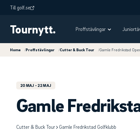
Till golf.se
Tournytt.
Proffstävlingar
Juniortä
Home
/
Proffstävlingar
/
Cutter & Buck Tour
/
Gamle Fredrikstad Ope
20 MAJ
- 22 MAJ
Gamle Fredrikst
Cutter & Buck Tour
Gamle Fredrikstad Golfklubb