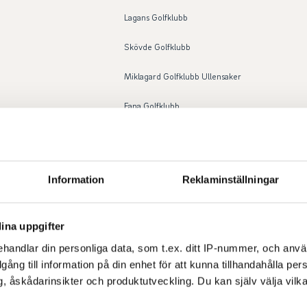
Lagans Golfklubb
Skövde Golfklubb
Miklagard Golfklubb Ullensaker
Fana Golfklubb
Drøbak Golfklubb
Miklagard Golfklubb Ullensaker
Information
Reklaminställningar
Pickala Golf Club
AIK Golfklubb
ina uppgifter
handlar din personliga data, som t.ex. ditt IP-nummer, och anv
Byneset Golfklubb
illgång till information på din enhet för att kunna tillhandahålla pe
, åskådarinsikter och produktutveckling. Du kan själv välja vilk
Hillerød Golf Klub