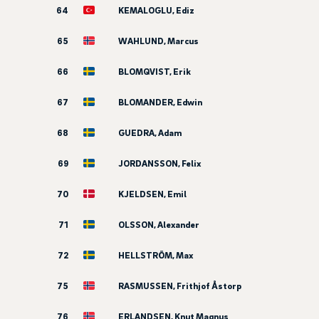
64
KEMALOGLU, Ediz
65
WAHLUND, Marcus
66
BLOMQVIST, Erik
67
BLOMANDER, Edwin
68
GUEDRA, Adam
69
JORDANSSON, Felix
70
KJELDSEN, Emil
71
OLSSON, Alexander
72
HELLSTRÖM, Max
75
RASMUSSEN, Frithjof Åstorp
76
ERLANDSEN, Knut Magnus