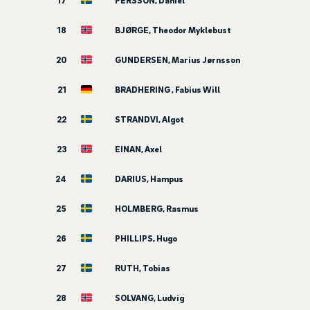
17
PERSSON, Daniel
18
BJØRGE, Theodor Myklebust
20
GUNDERSEN, Marius Jørnsson
21
BRADHERING , Fabius Will
22
STRANDVI, Algot
23
EINAN, Axel
24
DARIUS, Hampus
25
HOLMBERG, Rasmus
26
PHILLIPS, Hugo
27
RUTH, Tobias
28
SOLVANG, Ludvig