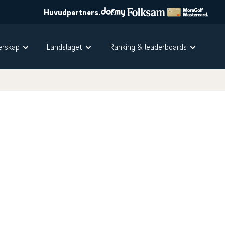
Huvudpartners.
rskap
Landslaget
Ranking & leaderboards