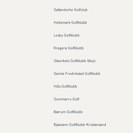
Sallandsche Golfclub
Holtsmark Golfklubb
Losby Golfklubb
Kragerø Golfklubb
Glasrikets Golfklubb Växjö
Gamle Fredrikstad Golfklubb
Hills Golfklubb
Sommarro Golf
Bærum Golfklubb
Bjaavann Golfklubb-Kristiansand