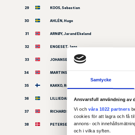
29
KOOS, Sebastian
30
AHLÉN, Hugo
31
ARNØY, Jarand Ekeland
32
ENGESET, Jens
33
JOHANSEN, Mikkel Bergum
34
MARTINSEN, Louie Mortimer
Samtycke
35
KAKKO, Roope
36
LILLIEDAHL, Oliver
Ansvarsfull användning av d
Vi och
våra 1022 partners
be
37
RICHARDSON, Frederik
cookies för att lagra och få t
annons- och innehållsmätning
38
PETERSEN, Jonas Lykke
och i vilka syften.