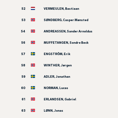
52
VERMEULEN, Bastiaan
53
SØNDBERG, Casper Mønsted
54
ANDREASSEN, Sander Arnoldus
56
MUFFETANGEN, Sondre Beck
57
ENGSTRÖM, Erik
58
WINTHER, Jørgen
59
ADLER, Jonathan
60
NORMAN, Lucas
61
ERLANDSEN, Gabriel
63
LØNN, Jonas