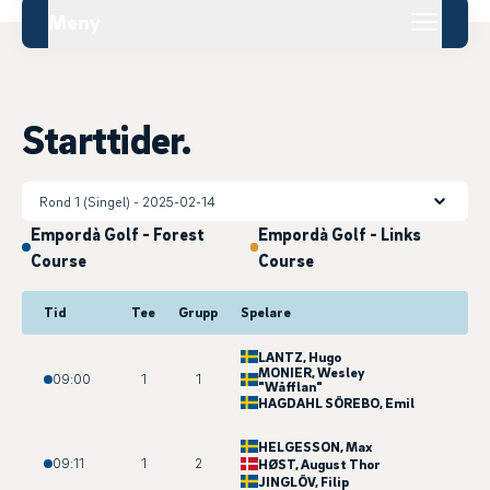
Meny
Starttider.
Empordà Golf - Forest
Empordà Golf - Links
Course
Course
Tid
Tee
Grupp
Spelare
LANTZ
, Hugo
MONIER
, Wesley
09:00
1
1
"Wåfflan"
HAGDAHL SÖREBO
, Emil
HELGESSON
, Max
09:11
1
2
HØST
, August Thor
JINGLÖV
, Filip