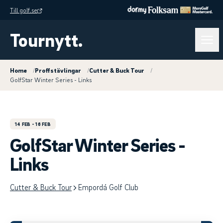
Till golf.se
Tournytt.
Home
/
Proffstävlingar
/
Cutter & Buck Tour
/
GolfStar Winter Series - Links
14 FEB
- 16 FEB
GolfStar Winter Series -
Links
Cutter & Buck Tour
Empordá Golf Club