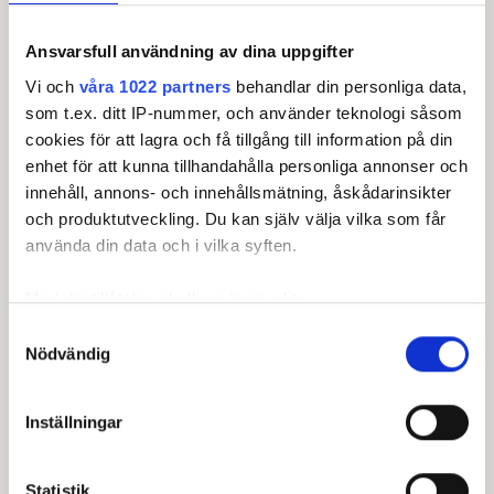
MADSEN
, Morten Ørum
SIMBERG
, Casper
09:22
10
15
Ansvarsfull användning av dina uppgifter
SYR
, Sebastian
Eidsæther
Vi och
våra 1022 partners
behandlar din personliga data,
CUARTERO
, Emilio
som t.ex. ditt IP-nummer, och använder teknologi såsom
09:33
10
16
PETERSEN
, Sebastian
cookies för att lagra och få tillgång till information på din
HOVDAL
, Simon (a)
enhet för att kunna tillhandahålla personliga annonser och
EDBERG
, Pelle
innehåll, annons- och innehållsmätning, åskådarinsikter
09:44
10
17
AMBROSIUS
, Oskar
och produktutveckling. Du kan själv välja vilka som får
HONKALA
, Matias
använda din data och i vilka syften.
ANDERSEN
, Jeppe
Kristian
09:55
10
18
Med din tillåtelse skulle vi även vilja:
HJORT
, Benjamin
RETFORD
, Joe
Samla in information om din geografiska plats som
Samtyckesval
Nödvändig
kan ha en noggrannhet på upp till flera meter
RÖNNEBLAD
, Hannes
10:06
10
19
RUUSKA
, Lauri
Identifiera din enhet genom att aktivt skanna den för
HOLMBERG
, Rasmus
specifika kännetecken (fingeravtryck)
Inställningar
Ta reda på mer om hur dina personliga uppgifter
KAHLOS
, Juuso
10:17
10
20
FOLEY
, Robert
behandlas och ställ in dina preferenser i
detaljsektionen
.
GILLBERG
, Oliver
Statistik
Du kan ändra eller dra tillbaka ditt samtycke när som