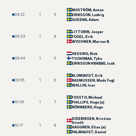
MOSTRÖM
, Anton
09:22
1
3
ERIKSSON
, Ludvig
GUEDRA
, Adam
LITTORIN
, Jesper
09:33
1
4
FOGEL
, Erik
WOCHNER
, Marcus B.
HESSING
, Rick
09:44
1
5
TUOHIMAA
, Tyko
ERIKSSON KRABBE
, Isak
BLOMQVIST
, Erik
09:55
1
6
RASMUSSEN
, Mads Fugl
WALLIN
, Isac
FOSSTO
, Michael
10:06
1
7
PHILLIPS
, Hugo (a)
RÖNNBERG
, Hugo
DIDERIKSEN
, Kristian
Svinth
10:17
1
8
HAGGREN
, Elias (a)
PALMQUIST
, Daniel