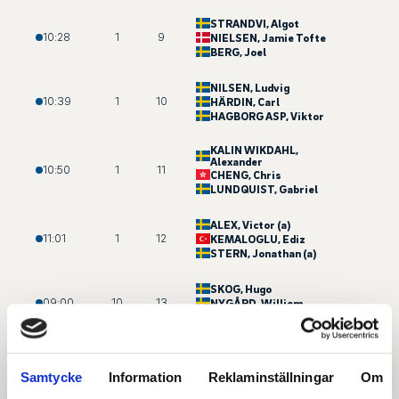
STRANDVI
, Algot
10:28
1
9
NIELSEN
, Jamie Tofte
BERG
, Joel
NILSEN
, Ludvig
10:39
1
10
HÄRDIN
, Carl
HAGBORG ASP
, Viktor
KALIN WIKDAHL
,
Alexander
10:50
1
11
CHENG
, Chris
LUNDQUIST
, Gabriel
ALEX
, Victor (a)
11:01
1
12
KEMALOGLU
, Ediz
STERN
, Jonathan (a)
SKOG
, Hugo
09:00
10
13
NYGÅRD
, William
ANTONSEN
, Mikkel
HOETMER
, Thom
09:11
10
14
FRANSSON
, Gustav
Samtycke
Information
Reklaminställningar
Om
WALLIN
, Adam