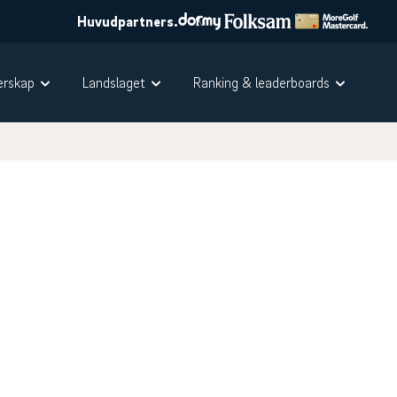
Huvudpartners.
rskap
Landslaget
Ranking & leaderboards