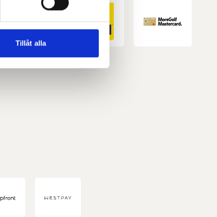
andahålla funktioner för
n information från din enhet
 tur kombinera informationen
Tillåt alla
deras tjänster.