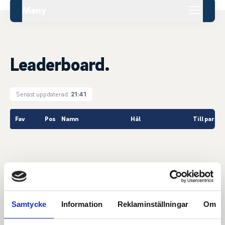
Meny
Leaderboard.
Senast uppdaterad:
21:41
Fav
Pos
Namn
Hål
Till par
Huvudpartner
Samtycke
Information
Reklaminställningar
Om