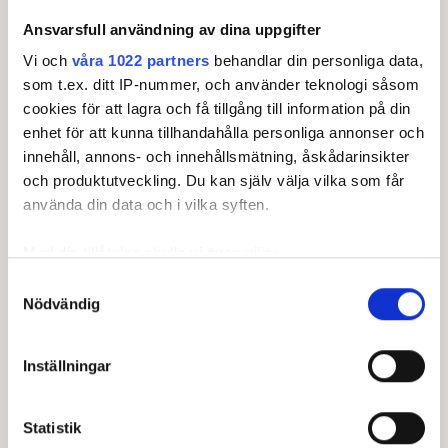
Ansvarsfull användning av dina uppgifter
Vi och
våra 1022 partners
behandlar din personliga data,
som t.ex. ditt IP-nummer, och använder teknologi såsom
cookies för att lagra och få tillgång till information på din
enhet för att kunna tillhandahålla personliga annonser och
Officiella partners
innehåll, annons- och innehållsmätning, åskådarinsikter
och produktutveckling. Du kan själv välja vilka som får
använda din data och i vilka syften.
Med din tillåtelse skulle vi även vilja:
Samla in information om din geografiska plats som
Samtyckesval
Nödvändig
kan ha en noggrannhet på upp till flera meter
Identifiera din enhet genom att aktivt skanna den för
specifika kännetecken (fingeravtryck)
Inställningar
Ta reda på mer om hur dina personliga uppgifter
behandlas och ställ in dina preferenser i
detaljsektionen
.
Statistik
Du kan ändra eller dra tillbaka ditt samtycke när som