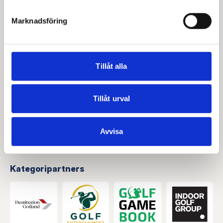
helst från cookie-förklaringen.
Marknadsföring
Vi använder enhetsidentifierare för att anpassa innehållet
och annonserna till användarna, tillhandahålla funktioner
för sociala medier och analysera vår trafik. Vi
vidarebefordrar även sådana identifierare och annan
Tillåt alla
information från din enhet till de sociala medier och
annons- och analysföretag som vi samarbetar med.
Dessa kan i sin tur kombinera informationen med annan
Tillåt urval
information som du har tillhandahållit eller som de har
samlat in när du har använt deras tjänster.
Avvisa
Kategoripartners