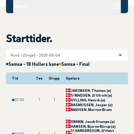
Meny
Starttider.
Samsø - 18 Hullers bane
Samsø - Final
Tid
Tee
Grupp
Spelare
JAKOBSEN
, Thomas (a)
1/ MADSEN
, 2/ Ulrich (a)
07:30
1
1
GYLLING
, Henrik (a)
RASMUSSEN
, Jesper (a)
MADSEN
, Morten Ørum
GRANN
, Jacob Stampe (a)
HANSEN
, Bjarne Blirup (a)
1/ GARDARSSON
, 2/ Høst
07:30
2
2