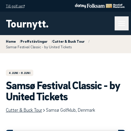
Till golf.se
Tournytt.
Home
/
Proffstävlingar
/
Cutter & Buck Tour
/
Samsø Festival Classic - by United Tickets
4 JUNI
- 6 JUNI
Samsø Festival Classic - by
United Tickets
Cutter & Buck Tour
Samsø Golfklub, Denmark