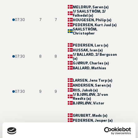
MELDRUP
, Søren (a)
1/ SAHLSTRÖM
, 2/
Falkedal (a)
07:30
7
7
HOUGESEN
, Philip (a)
PEDERSEN
, Kurt Juul (a)
SAHLSTRÖM
,
Christopher
PEDERSEN
, Lars (a)
HUSSAK
, Ivan (a)
1/ BALLARD
, 2/ Bergsson
07:30
8
8
(a)
GJØRUP
, Charles (a)
BALLARD
, Mathias
LARSEN
, Jens Torp (a)
ANDERSEN
, Søren (a)
RIIS
, Jakob (a)
07:30
9
9
1/ BJØRLØW
, 2/ von
Reedtz (a)
BJØRLØW
, Victor
GRUBERT
, Mads (a)
PEDERSEN
, Jesper (a)
ANDREASEN
, Martin
07:30
10
10
Rumann (a)
1/ PHAN
, 2/ Kjeldsen (a)
PHAN
, Noah