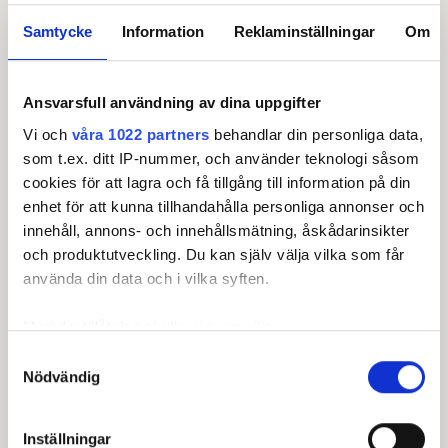
Samtycke
Information
Reklaminställningar
Om
HUSSAK
, Flemming (a)
LAURIDSEN
, Henrik Bang
(a)
07:30
11
11
BØNLØKKE
, Lasse (a)
1/ NYFJÄLL
, 2/ Svendsen
Ansvarsfull användning av dina uppgifter
(a)
NYFJÄLL
, David
Vi och
våra 1022 partners
behandlar din personliga data,
som t.ex. ditt IP-nummer, och använder teknologi såsom
DAMGAARD
, Martin
Sørrig (a)
cookies för att lagra och få tillgång till information på din
ANDERSEN
, Bo (a)
07:30
12
12
1/ RØDDIK
, 2/ Nørret (a)
enhet för att kunna tillhandahålla personliga annonser och
JENSEN
, Jan Jegstrup (a)
innehåll, annons- och innehållsmätning, åskådarinsikter
RØDDIK
, Mads (a)
och produktutveckling. Du kan själv välja vilka som får
LØNN
, Jonas
använda din data och i vilka syften.
KJELDSEN
, Emil
07:30
13
13
VON REEDTZ
, Jesper
KRUMLINDE
, Elvis
Med din tillåtelse skulle vi även vilja:
Samla in information om din geografiska plats som
Samtyckesval
KRAMER
, Mette (a)
Nödvändig
kan ha en noggrannhet på upp till flera meter
JENSEN
, Christian (a)
SØGAARD
, Søren (a)
Identifiera din enhet genom att aktivt skanna den för
07:30
14
14
1/ BRADHERING
, 2/
Karlsen (a)
specifika kännetecken (fingeravtryck)
Inställningar
BRADHERING
, Fabius Will