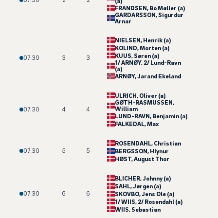
(a)
FRANDSEN
, Bo Møller (a)
GARDARSSON
, Sigurdur
Arnar
NIELSEN
, Henrik (a)
KOLIND
, Morten (a)
KUUS
, Søren (a)
07:30
3
3
1/ ARNØY
, 2/ Lund-Ravn
(a)
ARNØY
, Jarand Ekeland
ULRICH
, Oliver (a)
GØTH-RASMUSSEN
,
William
07:30
4
4
LUND-RAVN
, Benjamin (a)
FALKEDAL
, Max
ROSENDAHL
, Christian
07:30
5
5
BERGSSON
, Hlynur
HØST
, August Thor
BLICHER
, Johnny (a)
SAHL
, Jørgen (a)
07:30
6
6
SKOVBO
, Jens Ole (a)
1/ WIIS
, 2/ Rosendahl (a)
WIIS
, Sebastian