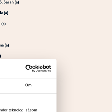
S
, Sarah (a)
de (a)
t (a)
ma (a)
)
ina
Om
änder teknologi såsom