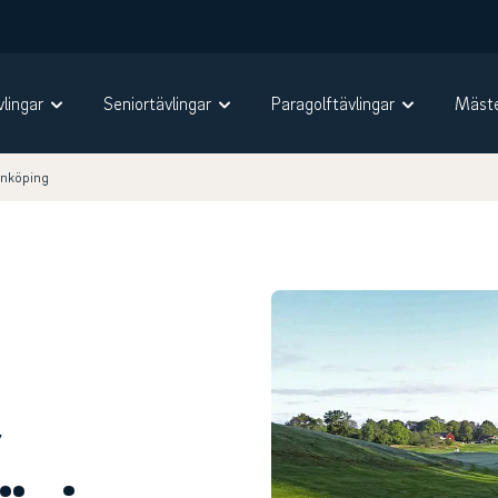
vlingar
Seniortävlingar
Paragolftävlingar
Mäste
önköping