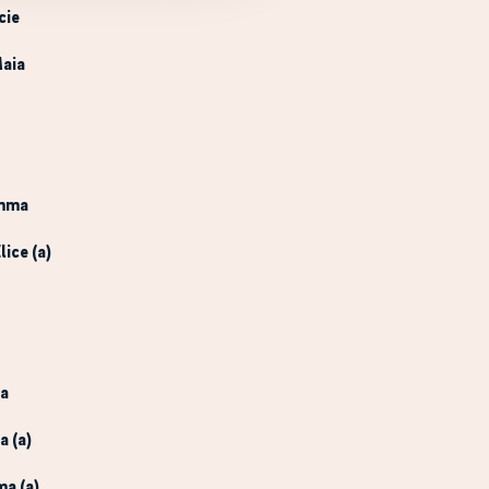
cie
Maia
Emma
Elice (a)
sa
a (a)
ma (a)