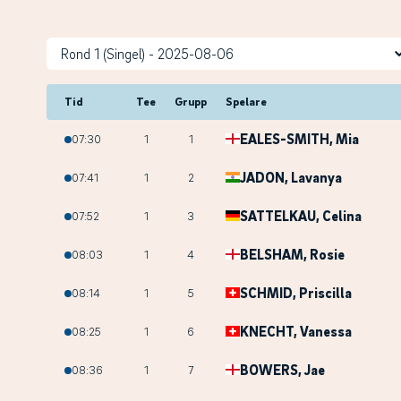
Tid
Tee
Grupp
Spelare
EALES-SMITH
, Mia
07:30
1
1
JADON
, Lavanya
07:41
1
2
SATTELKAU
, Celina
07:52
1
3
BELSHAM
, Rosie
08:03
1
4
SCHMID
, Priscilla
08:14
1
5
KNECHT
, Vanessa
08:25
1
6
BOWERS
, Jae
08:36
1
7