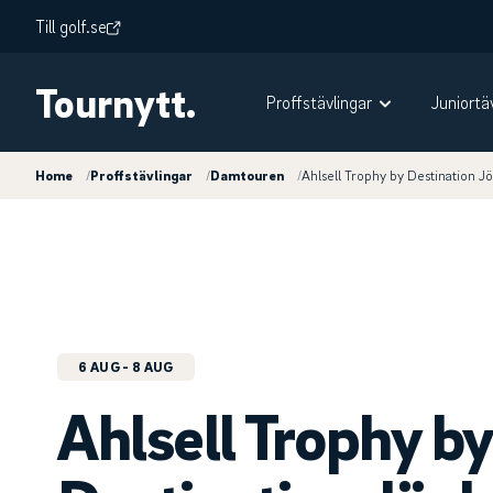
Till golf.se
Tournytt.
Proffstävlingar
Juniortä
Home
/
Proffstävlingar
/
Damtouren
/
Ahlsell Trophy by Destination J
6 AUG
- 8 AUG
Ahlsell Trophy by