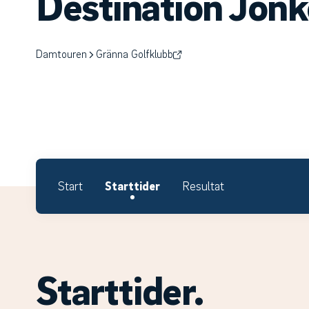
Destination Jön
Damtouren
Gränna Golfklubb
Start
Starttider
Resultat
Starttider.