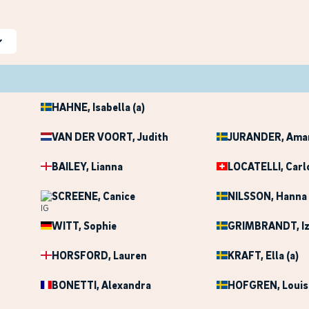
HAHNE
, Isabella (a)
VAN DER VOORT
, Judith
JURANDER
, Ama
BAILEY
, Lianna
LOCATELLI
, Carl
SCREENE
, Canice
NILSSON
, Hanna
WITT
, Sophie
GRIMBRANDT
, I
HORSFORD
, Lauren
KRAFT
, Ella (a)
BONETTI
, Alexandra
HOFGREN
, Louis