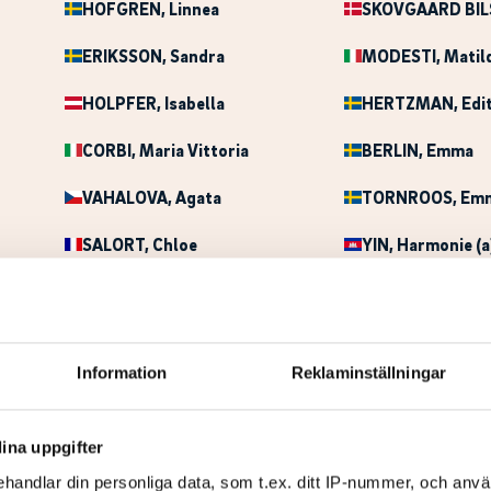
HOFGREN
, Linnea
SKOVGAARD BIL
ERIKSSON
, Sandra
MODESTI
, Matil
HOLPFER
, Isabella
HERTZMAN
, Edi
CORBI
, Maria Vittoria
BERLIN
, Emma
VAHALOVA
, Agata
TORNROOS
, Em
SALORT
, Chloe
YIN
, Harmonie (a
BORG
, Nathalie (a)
KUKKONEN
, Kar
LAU
, Lois
BACKMAN
, Anna
Information
Reklaminställningar
OLSEN
, Fie
DUMEZ
, Gala (a)
MACDONALD
, Gabrielle
AMILON
, Ellen
ina uppgifter
BORGEN
, Hanne
HAGBERG
, Elina
handlar din personliga data, som t.ex. ditt IP-nummer, och anv