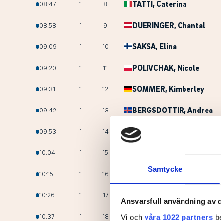
TATTI
, Caterina
08:47
1
8
DUERINGER
, Chantal
08:58
1
9
SAKSA
, Elina
09:09
1
10
POLIVCHAK
, Nicole
09:20
1
11
SOMMER
, Kimberley
09:31
1
12
BERGSDOTTIR
, Andrea
09:42
1
13
SPIAZZI
, Marta
09:53
1
14
ARMBRUESTER
, Natalie
10:04
1
15
Samtycke
LUNDGREN
, Emma
10:15
1
16
FORSLAND
, Michelle
10:26
1
17
Ansvarsfull användning av d
AHARIDIS
, Alkyonie
10:37
1
18
Vi och
våra 1022 partners
be