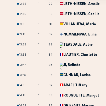
LETH-NISSEN
, Amalie
12:38
1
29
LETH-NISSEN
, Cecilie
12:49
1
30
VILLANUEVA
, Maria
13:00
1
31
NUMMENPAA
, Elina
13:11
1
32
TEASDALE
, Abbie
13:22
1
33
LIAUTIER
, Charlotte
13:33
1
34
JI
, Belinda
13:44
1
35
GUNNAR
, Lovisa
13:55
1
36
ARAFI
, Tiffany
14:06
1
37
ROUQUETTE
, Margot
14:17
1
38
GRIFFAUT
, Marine
14:28
1
39