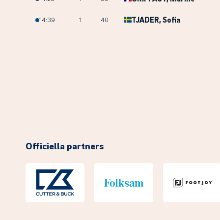
TJADER
, Sofia
14:39
1
40
Officiella partners