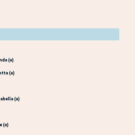
nda (a)
otta (a)
zabella (a)
e (a)