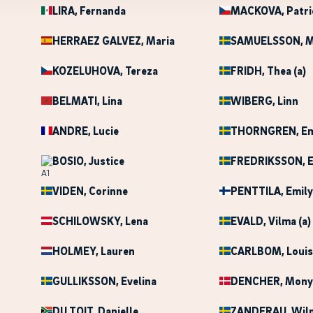
LIRA
, Fernanda
MACKOVA
, Patri
HERRAEZ GALVEZ
, Maria
SAMUELSSON
, 
KOZELUHOVA
, Tereza
FRIDH
, Thea (a)
BELMATI
, Lina
WIBERG
, Linn
ANDRE
, Lucie
THORNGREN
, 
BOSIO
, Justice
FREDRIKSSON
, 
VIDEN
, Corinne
PENTTILA
, Emily
SCHILOWSKY
, Lena
EVALD
, Vilma (a)
HOLMEY
, Lauren
CARLBOM
, Loui
GULLIKSSON
, Evelina
DENCHER
, Mony
DU TOIT
, Danielle
ZANDERAU
, Wil