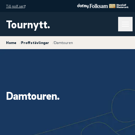
Till golf.se
Tournytt.
Home
/
Proffstävlingar
/
Damtouren
Damtouren.