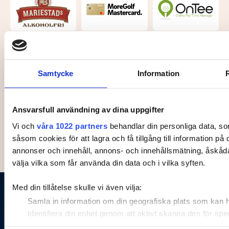
Samtycke
Information
Kategoripartner
Ansvarsfull användning av dina uppgifter
Vi och
våra 1022 partners
behandlar din personliga data, so
såsom cookies för att lagra och få tillgång till information på 
annonser och innehåll, annons- och innehållsmätning, åskåda
välja vilka som får använda din data och i vilka syften.
Med din tillåtelse skulle vi även vilja:
Samla in information om din geografiska plats som kan ha
Identifiera din enhet genom att aktivt skanna den för spe
Ta reda på mer om hur dina personliga uppgifter behandlas och