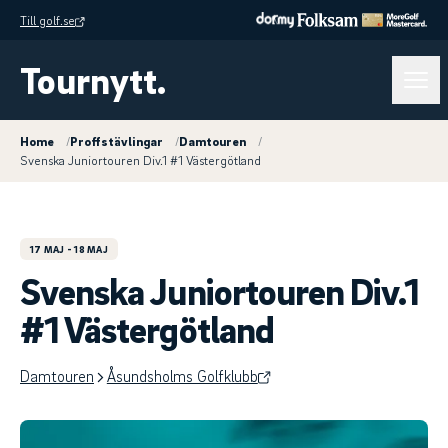
Till golf.se
Tournytt.
Home
/
Proffstävlingar
/
Damtouren
/
Svenska Juniortouren Div.1 #1 Västergötland
17 MAJ
- 18 MAJ
Svenska Juniortouren Div.1
#1 Västergötland
Damtouren
Åsundsholms Golfklubb