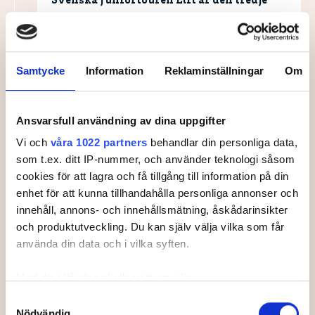
Svenska Juniortouren Elit är den tredje
och näst högsta av tourens fyra
nivåer:
division 3, division 2 och division 1
och elit. Tävlingen ingår i
SGF Golf Ranking
Samtycke
Information
Reklaminställningar
Om
och
World Amateur Golf Ranking.
Handicapgräsen är 6,0 för pojkar och 10,0 för
flickor.
Ansvarsfull användning av dina uppgifter
Läs mer om Svenska Juniortouren och dess
Vi och
våra 1022 partners
behandlar din personliga data,
divisioner.
som t.ex. ditt IP-nummer, och använder teknologi såsom
cookies för att lagra och få tillgång till information på din
enhet för att kunna tillhandahålla personliga annonser och
innehåll, annons- och innehållsmätning, åskådarinsikter
och produktutveckling. Du kan själv välja vilka som får
Leaderboard.
använda din data och i vilka syften.
Med din tillåtelse skulle vi även vilja:
Samla in information om din geografiska plats som
Samtyckesval
Nödvändig
kan ha en noggrannhet på upp till flera meter