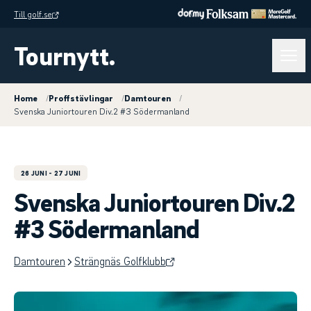
Till golf.se
Tournytt.
Home
/
Proffstävlingar
/
Damtouren
/
Svenska Juniortouren Div.2 #3 Södermanland
26 JUNI
- 27 JUNI
Svenska Juniortouren Div.2
#3 Södermanland
Damtouren
Strängnäs Golfklubb