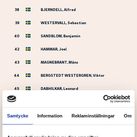
38
BJERNDELL, Alfred
39
WESTERVALL, Sebastian
40
SANDBLOM, Benjamin
42
HAMMAR, Joel
43
MAGNEBRANT, Måns
44
BERGSTEDT WESTERGREN, Viktor
45
DABHILKAR, Leonard
46
GIANELLI, Victor
47
WESTERSTAD, Albin
Samtycke
Information
Reklaminställningar
Om
48
SÖDERLUND, Viggo