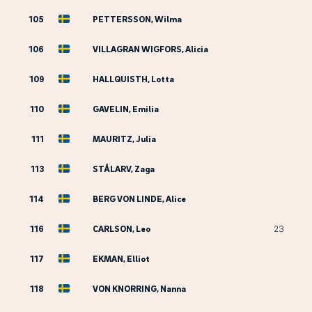
105
PETTERSSON, Wilma
106
VILLAGRAN WIGFORS, Alicia
109
HALLQUISTH, Lotta
110
GAVELIN, Emilia
111
MAURITZ, Julia
113
STÅLARV, Zaga
114
BERG VON LINDE, Alice
116
CARLSON, Leo
23
117
EKMAN, Elliot
118
VON KNORRING, Nanna