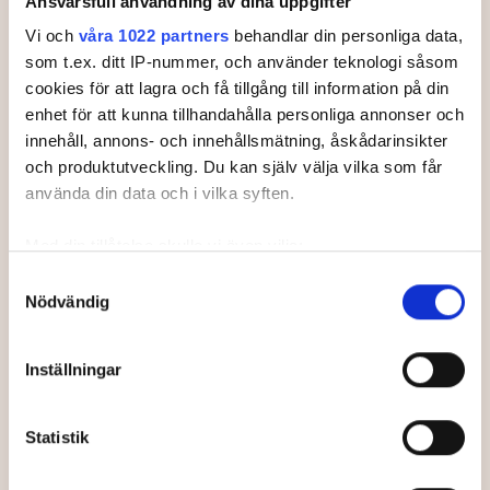
Ansvarsfull användning av dina uppgifter
49
ÖSTLING, Samuel
Vi och
våra 1022 partners
behandlar din personliga data,
som t.ex. ditt IP-nummer, och använder teknologi såsom
51
ÖSTERBERG, Simon
cookies för att lagra och få tillgång till information på din
52
VON SICARD, Hugo
enhet för att kunna tillhandahålla personliga annonser och
innehåll, annons- och innehållsmätning, åskådarinsikter
53
KÖSTER, Gabriel
och produktutveckling. Du kan själv välja vilka som får
använda din data och i vilka syften.
54
KÅGSTRÖM, Vidar
Med din tillåtelse skulle vi även vilja:
55
TENGBLAD, Ludvig
Samla in information om din geografiska plats som
Samtyckesval
56
KOHL, Ludwig
Nödvändig
kan ha en noggrannhet på upp till flera meter
Identifiera din enhet genom att aktivt skanna den för
57
WERLESKOG, Alexander
specifika kännetecken (fingeravtryck)
Inställningar
Ta reda på mer om hur dina personliga uppgifter
58
OLANDER HÖJER, Casper
behandlas och ställ in dina preferenser i
detaljsektionen
.
Statistik
Du kan ändra eller dra tillbaka ditt samtycke när som
59
GABRIELSSON, Adrian
helst från cookie-förklaringen.
61
WIKLANDER, Arvid