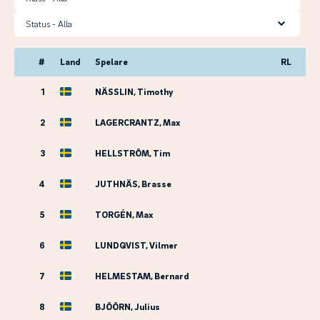
Status
#
Land
Spelare
RL
1
NÄSSLIN, Timothy
2
LAGERCRANTZ, Max
3
HELLSTRÖM, Tim
4
JUTHNÄS, Brasse
5
TORGÉN, Max
6
LUNDQVIST, Vilmer
7
HELMESTAM, Bernard
8
BJÖÖRN, Julius