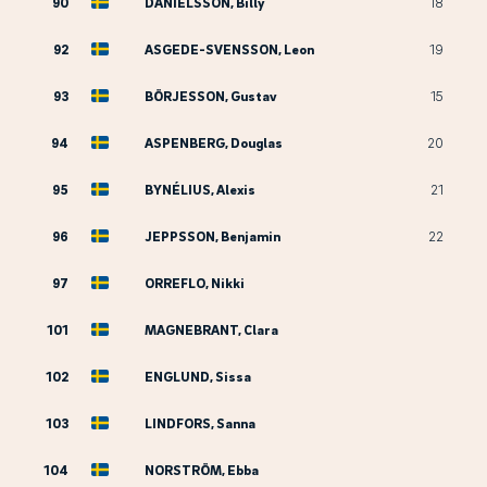
90
DANIELSSON, Billy
18
92
ASGEDE-SVENSSON, Leon
19
93
BÖRJESSON, Gustav
15
94
ASPENBERG, Douglas
20
95
BYNÉLIUS, Alexis
21
96
JEPPSSON, Benjamin
22
97
ORREFLO, Nikki
101
MAGNEBRANT, Clara
102
ENGLUND, Sissa
103
LINDFORS, Sanna
104
NORSTRÖM, Ebba