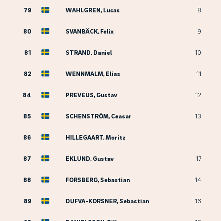
79
WAHLGREN, Lucas
8
80
SVANBÄCK, Felix
9
81
STRAND, Daniel
10
82
WENNMALM, Elias
11
84
PREVEUS, Gustav
12
85
SCHENSTRÖM, Ceasar
13
86
HILLEGAART, Moritz
87
EKLUND, Gustav
17
88
FORSBERG, Sebastian
14
89
DUFVA-KORSNER, Sebastian
16