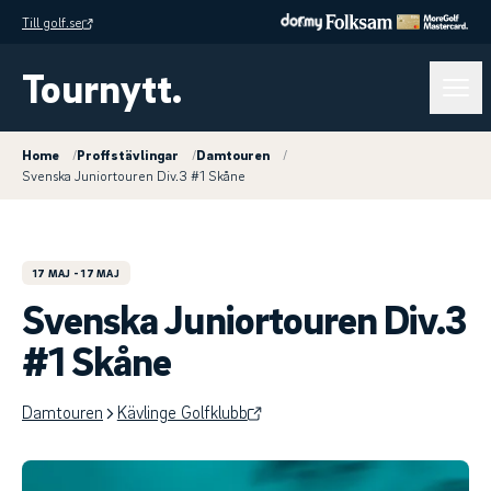
Till golf.se
Tournytt.
Home
/
Proffstävlingar
/
Damtouren
/
Svenska Juniortouren Div.3 #1 Skåne
17 MAJ
- 17 MAJ
Svenska Juniortouren Div.3
#1 Skåne
Damtouren
Kävlinge Golfklubb