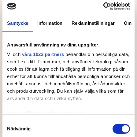
Svenska Juniortouren Division 3 är den
första av tourens fyra nivåer:
division 3,
division 2 och division 1 och elit.
Samtycke
Information
Reklaminställningar
Om
Handicapgränsen är 30,0 för pojkar och
flickor.
Läs mer om Svenska Juniortouren och dess
Ansvarsfull användning av dina uppgifter
divisioner.
Vi och
våra 1022 partners
behandlar din personliga data,
som t.ex. ditt IP-nummer, och använder teknologi såsom
cookies för att lagra och få tillgång till information på din
enhet för att kunna tillhandahålla personliga annonser och
innehåll, annons- och innehållsmätning, åskådarinsikter
Leaderboard.
och produktutveckling. Du kan själv välja vilka som får
använda din data och i vilka syften.
Med din tillåtelse skulle vi även vilja:
Samla in information om din geografiska plats som
Samtyckesval
Pos
Namn
Nödvändig
kan ha en noggrannhet på upp till flera meter
1
LINDMARK, Ella
+
2
Identifiera din enhet genom att aktivt skanna den för