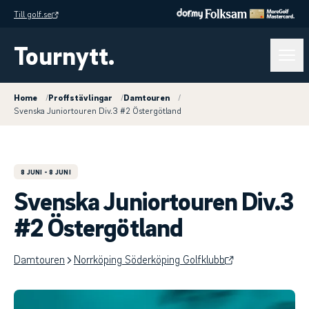
Till golf.se
Tournytt.
Home
/
Proffstävlingar
/
Damtouren
/
Svenska Juniortouren Div.3 #2 Östergötland
8 JUNI
- 8 JUNI
Svenska Juniortouren Div.3
#2 Östergötland
Damtouren
Norrköping Söderköping Golfklubb