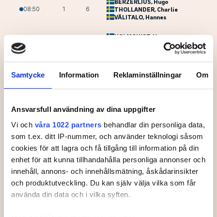
BERZERLIUS
, Hugo
08:50
1
6
THOLLANDER
, Charlie
VÄLITALO
, Hannes
HOLMQUIST
, Hugo
09:00
1
7
ASKENBERG
, Mille
ÅKERLUND
, Gustav
FORSBERG
, Agnes
Samtycke
Information
Reklaminställningar
Om
09:10
1
8
LIND
, Tyra
LÖF
, Ellen
SURTEVALL
, Victoria
Ansvarsfull användning av dina uppgifter
09:20
1
9
RASMUSSEN
, Caroline
Vi och
våra 1022 partners
behandlar din personliga data,
KARLSSON
, Bella
som t.ex. ditt IP-nummer, och använder teknologi såsom
09:30
1
10
NEHLIN
, Emma
cookies för att lagra och få tillgång till information på din
WEIDAR
, Alice
enhet för att kunna tillhandahålla personliga annonser och
WIDING ALMQVIST
,
innehåll, annons- och innehållsmätning, åskådarinsikter
Zabrina
09:40
1
11
SALMEUS
, Ida
och produktutveckling. Du kan själv välja vilka som får
LINDSTRÖM
, Alice
använda din data och i vilka syften.
HAGSTRÖM
, Olivia
09:50
1
12
ÖJDEMARK
, Anastasia