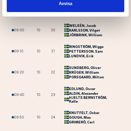
Avvisa
HELGE
, Herman
08:50
10
19
SVENSSON
, Nils
ASPENBERG
, Douglas
WELEÉN
, Jacob
09:00
10
20
KARLSSON
, Vilgot
JÖRBRINK
, William
RINGSTRÖM
, Wiggo
09:10
10
21
PETTERSSON
, Sam
LUNDVIK
, Erik
SUNDBERG
, Oliver
09:20
10
22
KRÜGER
, William
PORSGAARD
, Milton
EDLUND
, Oscar
ALDIN
, Alexander
09:40
10
23
HJELTE BERNSTRÖM
,
Kalle
KNUTFELT
, Oskar
09:50
10
24
GOUGH
, Max
GRIMERÖ
, Carl