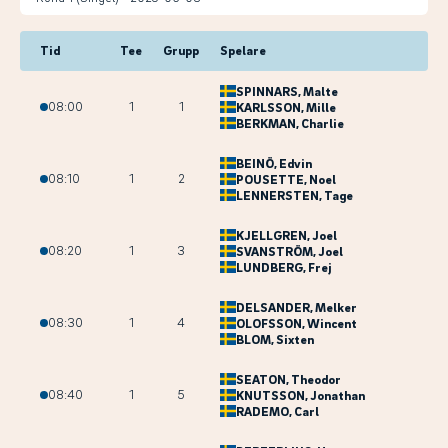
Tid
Tee
Grupp
Spelare
SPINNARS
, Malte
08:00
1
1
KARLSSON
, Mille
BERKMAN
, Charlie
BEINÖ
, Edvin
08:10
1
2
POUSETTE
, Noel
LENNERSTEN
, Tage
KJELLGREN
, Joel
08:20
1
3
SVANSTRÖM
, Joel
LUNDBERG
, Frej
DELSANDER
, Melker
08:30
1
4
OLOFSSON
, Wincent
BLOM
, Sixten
SEATON
, Theodor
08:40
1
5
KNUTSSON
, Jonathan
RADEMO
, Carl