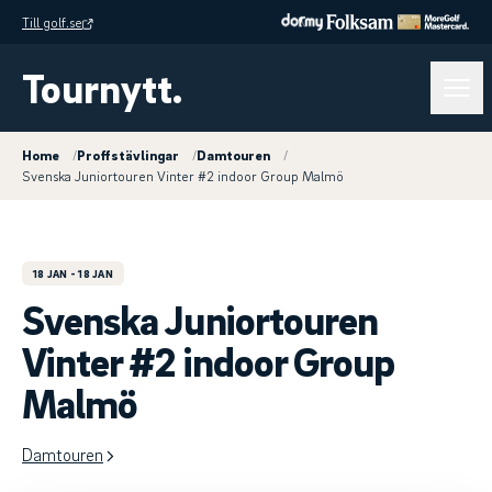
Till golf.se
Tournytt.
Home
/
Proffstävlingar
/
Damtouren
/
Svenska Juniortouren Vinter #2 indoor Group Malmö
18 JAN
- 18 JAN
Svenska Juniortouren
Vinter #2 indoor Group
Malmö
Damtouren