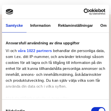
Meny
Samtycke
Information
Reklaminställningar
Om
Deltagare.
Ansvarsfull användning av dina uppgifter
Vi och
våra 1022 partners
behandlar din personliga data,
Klass
som t.ex. ditt IP-nummer, och använder teknologi såsom
Status
cookies för att lagra och få tillgång till information på din
enhet för att kunna tillhandahålla personliga annonser och
innehåll, annons- och innehållsmätning, åskådarinsikter
#
Land
Spelare
RL
och produktutveckling. Du kan själv välja vilka som får
använda din data och i vilka syften.
Med din tillåtelse skulle vi även vilja:
Samla in information om din geografiska plats som
Samtyckesval
Nödvändig