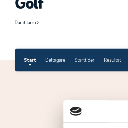
Golf
Damtouren
Start
Deltagare
Starttider
Resultat