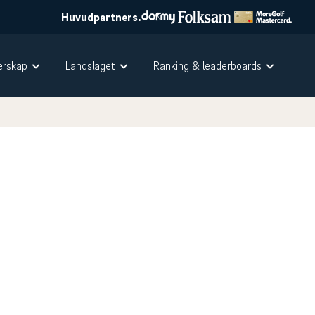
Huvudpartners.
rskap
Landslaget
Ranking & leaderboards