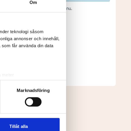
Om
Inga resultat tillgängliga ännu.
änder teknologi såsom
rsonliga annonser och innehåll,
a som får använda din data
Senast uppdaterad:
00:12
a meter
Se full leaderboard
k)
ljsektionen
. Du kan ändra
Marknadsföring
andahålla funktioner för
n information från din enhet
 tur kombinera informationen
Tillåt alla