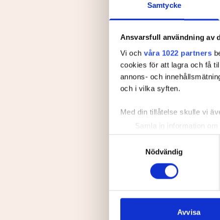
Samtycke
Ansvarsfull användning av d
Vi och
våra 1022 partners
be
cookies för att lagra och få t
annons- och innehållsmätning
och i vilka syften.
Med din tillåtelse skulle vi äve
Samla in information om 
Identifiera din enhet gen
Samtyckesval
Ta reda på mer om hur dina pe
Nödvändig
eller dra tillbaka ditt samtyc
Vi använder enhetsidentifierar
sociala medier och analysera 
till de sociala medier och a
Avvisa