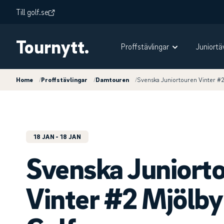
Till golf.se
Tournytt.
Proffstävlingar
Juniortä
Home
/
Proffstävlingar
/
Damtouren
/
Svenska Juniortouren Vinter #2
18 JAN
- 18 JAN
Svenska Juniort
Vinter #2 Mjölby