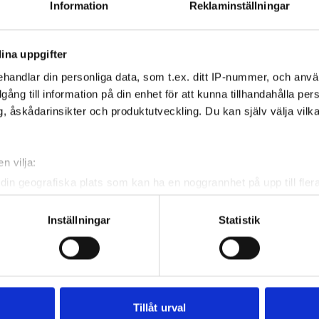
Information
Reklaminställningar
ina uppgifter
handlar din personliga data, som t.ex. ditt IP-nummer, och anv
illgång till information på din enhet för att kunna tillhandahålla pe
, åskådarinsikter och produktutveckling. Du kan själv välja vilk
n vilja:
din geografiska plats som kan ha en noggrannhet på upp till fler
om att aktivt skanna den för specifika kännetecken (fingeravtryc
rsonliga uppgifter behandlas och ställ in dina preferenser i
deta
Inställningar
Statistik
ke när som helst från cookie-förklaringen.
e för att anpassa innehållet och annonserna till användarna, tillh
vår trafik. Vi vidarebefordrar även sådana identifierare och anna
nnons- och analysföretag som vi samarbetar med. Dessa kan i sin
Tillåt urval