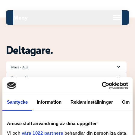
Meny
Deltagare.
Klass
Status
#
Land
Spelare
RL
Samtycke
Information
Reklaminställningar
Om
1
FURBERG, Nils
2
JERN, Harley
Ansvarsfull användning av dina uppgifter
3
ALVERFELDT, Oscar
Vi och
våra 1022 partners
behandlar din personliga data,