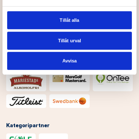
och annonserna till användarna, tillhandahålla funktioner
för sociala medier och analysera vår trafik. Vi
vidarebefordrar även sådana identifierare och annan
Tillåt alla
information från din enhet till de sociala medier och
Officiella partners
annons- och analysföretag som vi samarbetar med.
Dessa kan i sin tur kombinera informationen med annan
Tillåt urval
information som du har tillhandahållit eller som de har
samlat in när du har använt deras tjänster.
Avvisa
Kategoripartner