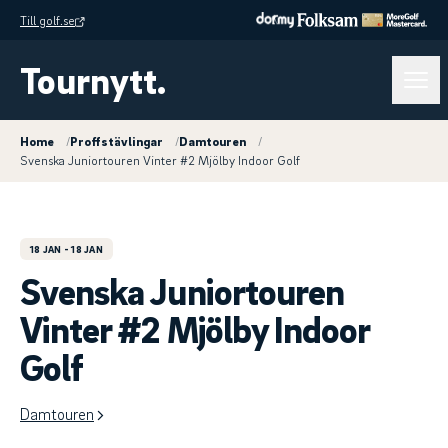
Till golf.se
Tournytt.
Home
/
Proffstävlingar
/
Damtouren
/
Svenska Juniortouren Vinter #2 Mjölby Indoor Golf
18 JAN
- 18 JAN
Svenska Juniortouren
Vinter #2 Mjölby Indoor
Golf
Damtouren