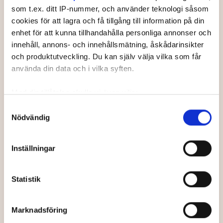
som t.ex. ditt IP-nummer, och använder teknologi såsom
4
MURRAY, Ben
cookies för att lagra och få tillgång till information på din
enhet för att kunna tillhandahålla personliga annonser och
5
ARLBRANDT, Levi
innehåll, annons- och innehållsmätning, åskådarinsikter
och produktutveckling. Du kan själv välja vilka som får
6
HILLEBY, Gustaf
använda din data och i vilka syften.
7
BERGSTRÖM, Noel
Med din tillåtelse skulle vi även vilja:
8
MARTINSSON, Viktor
Samla in information om din geografiska plats som
Samtyckesval
Nödvändig
kan ha en noggrannhet på upp till flera meter
9
KARLSSON, Mille
Identifiera din enhet genom att aktivt skanna den för
specifika kännetecken (fingeravtryck)
10
HALVANDER, Noah
Inställningar
Ta reda på mer om hur dina personliga uppgifter
11
PETTERSSON, Sam
behandlas och ställ in dina preferenser i
detaljsektionen
.
Statistik
Du kan ändra eller dra tillbaka ditt samtycke när som
helst från cookie-förklaringen.
Marknadsföring
Vi använder enhetsidentifierare för att anpassa innehållet