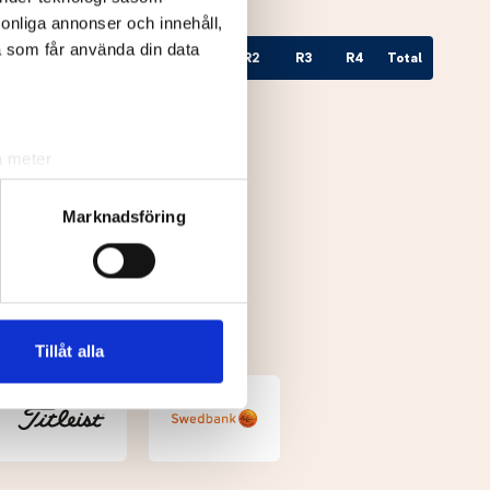
rsonliga annonser och innehåll,
a som får använda din data
Till par
Hål
R1
R2
R3
R4
Total
a meter
k)
ljsektionen
. Du kan ändra
Marknadsföring
andahålla funktioner för
n information från din enhet
 tur kombinera informationen
Tillåt alla
deras tjänster.