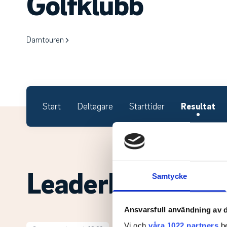
Golfklubb
Damtouren
Start
Deltagare
Starttider
Resultat
Leaderboard.
Samtycke
Ansvarsfull användning av d
Vi och
våra 1022 partners
be