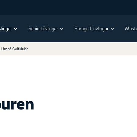
vlingar
Seniortävlingar
Paragolftävlingar
Mäste
2 Umeå Golfklubb
ouren