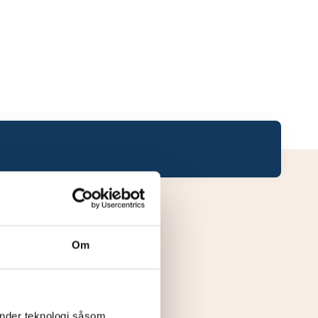
Om
änder teknologi såsom