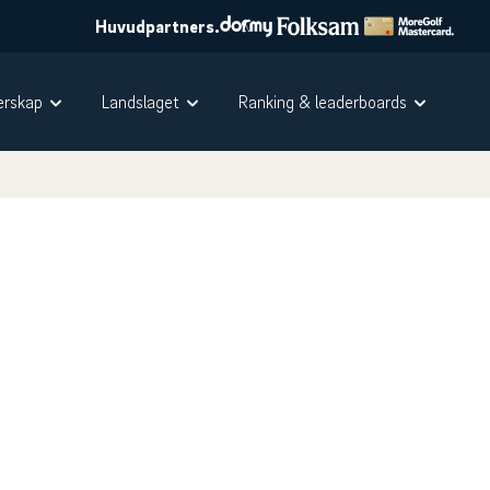
Huvudpartners.
rskap
Landslaget
Ranking & leaderboards