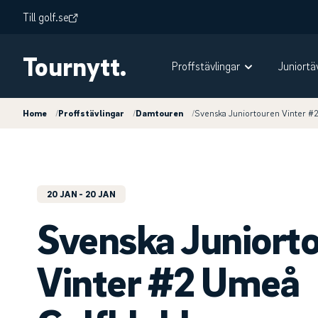
Till golf.se
Tournytt.
Proffstävlingar
Juniortä
Home
/
Proffstävlingar
/
Damtouren
/
Svenska Juniortouren Vinter #
20 JAN
- 20 JAN
Svenska Juniort
Vinter #2 Umeå