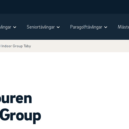
vlingar
Seniortävlingar
Paragolftävlingar
Mäste
3 Indoor Group Täby
ouren
 Group