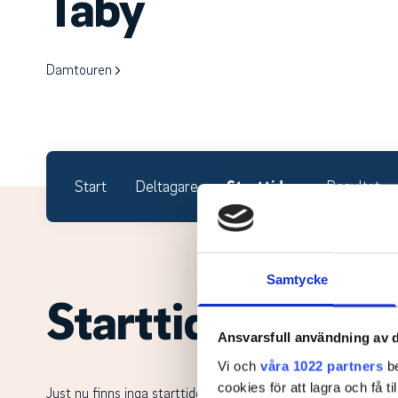
Täby
Damtouren
Start
Deltagare
Starttider
Resultat
Samtycke
Starttider.
Ansvarsfull användning av d
Vi och
våra 1022 partners
be
cookies för att lagra och få t
Just nu finns inga starttider.