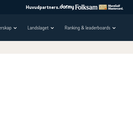
Huvudpartners.
rskap
Landslaget
Ranking & leaderboards