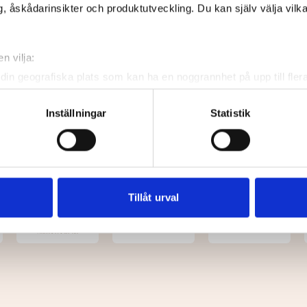
, åskådarinsikter och produktutveckling. Du kan själv välja vilk
n vilja:
din geografiska plats som kan ha en noggrannhet på upp till fler
om att aktivt skanna den för specifika kännetecken (fingeravtryc
rsonliga uppgifter behandlas och ställ in dina preferenser i
deta
Inställningar
Statistik
ke när som helst från cookie-förklaringen.
e för att anpassa innehållet och annonserna till användarna, tillh
vår trafik. Vi vidarebefordrar även sådana identifierare och anna
nnons- och analysföretag som vi samarbetar med. Dessa kan i sin
Tillåt urval
har tillhandahållit eller som de har samlat in när du har använt 