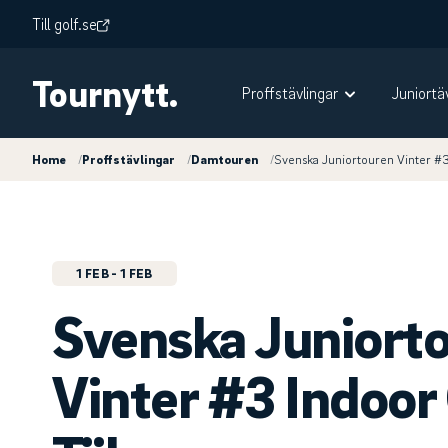
Till golf.se
Tournytt.
Proffstävlingar
Juniortä
Home
/
Proffstävlingar
/
Damtouren
/
Svenska Juniortouren Vinter #
1 FEB
- 1 FEB
Svenska Juniort
Vinter #3 Indoor