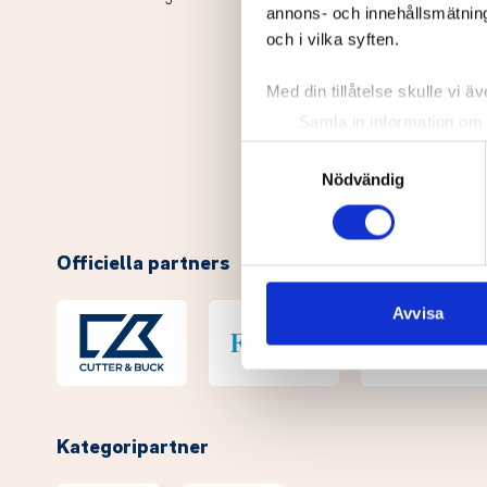
annons- och innehållsmätning
och i vilka syften.
Med din tillåtelse skulle vi äve
Samla in information om 
Identifiera din enhet gen
Samtyckesval
Ta reda på mer om hur dina pe
Nödvändig
eller dra tillbaka ditt samtyc
Vi använder enhetsidentifierar
Officiella partners
sociala medier och analysera 
till de sociala medier och a
Avvisa
med annan information som du 
Kategoripartner