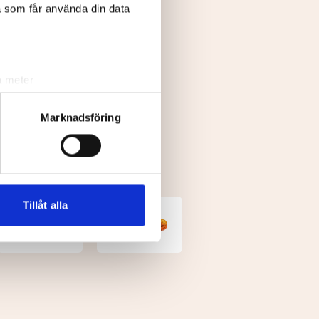
a som får använda din data
a meter
k)
ljsektionen
. Du kan ändra
Marknadsföring
andahålla funktioner för
n information från din enhet
 tur kombinera informationen
Tillåt alla
deras tjänster.