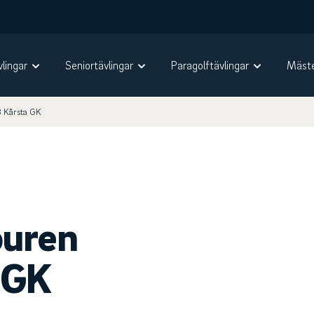
vlingar
Seniortävlingar
Paragolftävlingar
Mäste
3 Kårsta GK
ouren
 GK