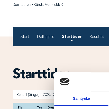
Damtouren
Kårsta Golfklubb
Start
Deltagare
Starttider
Resultat
Starttider.
Samtycke
Tid
Tee
Grupp
Spelare