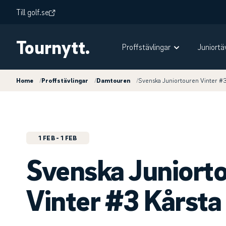
Till golf.se
Tournytt.
Proffstävlingar
Juniortä
Home
/
Proffstävlingar
/
Damtouren
/
Svenska Juniortouren Vinter #
1 FEB
- 1 FEB
Svenska Juniort
Vinter #3 Kårsta