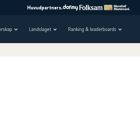
Huvudpartners.
rskap
Landslaget
Ranking & leaderboards