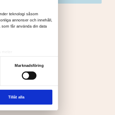
änder teknologi såsom
rsonliga annonser och innehåll,
a som får använda din data
lip
a meter
k)
ljsektionen
. Du kan ändra
Marknadsföring
andahålla funktioner för
n information från din enhet
 tur kombinera informationen
Tillåt alla
deras tjänster.