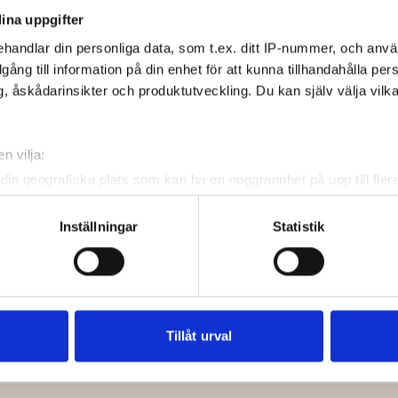
ina uppgifter
RYDBERG
, Hugo
handlar din personliga data, som t.ex. ditt IP-nummer, och anv
illgång till information på din enhet för att kunna tillhandahålla pe
, åskådarinsikter och produktutveckling. Du kan själv välja vilk
GRÖNBERG
, Anton
DAHLERUS
, Erik
KALLIN
, Ebbe
DANIELSSON
, Fi
n vilja:
din geografiska plats som kan ha en noggrannhet på upp till fler
om att aktivt skanna den för specifika kännetecken (fingeravtryc
rsonliga uppgifter behandlas och ställ in dina preferenser i
deta
Inställningar
Statistik
ke när som helst från cookie-förklaringen.
e för att anpassa innehållet och annonserna till användarna, tillh
vår trafik. Vi vidarebefordrar även sådana identifierare och anna
nnons- och analysföretag som vi samarbetar med. Dessa kan i sin
Tillåt urval
har tillhandahållit eller som de har samlat in när du har använt 