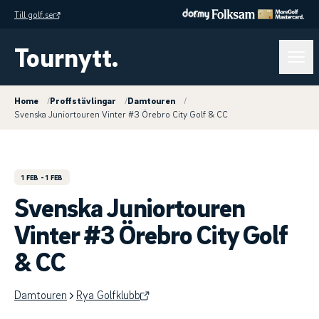
Till golf.se
Tournytt.
Home
/
Proffstävlingar
/
Damtouren
/
Svenska Juniortouren Vinter #3 Örebro City Golf & CC
1 FEB
- 1 FEB
Svenska Juniortouren
Vinter #3 Örebro City Golf
& CC
Damtouren
Rya Golfklubb