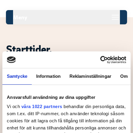
Meny
Starttider.
Samtycke
Information
Reklaminställningar
Om
Tid
Tee
Grupp
Spelare
NORSTRÖM
, Ebba
Ansvarsfull användning av dina uppgifter
15:00
1
1
HELLMARK
, Annika
JACOBSEN
, Celine
Vi och
våra 1022 partners
behandlar din personliga data,
som t.ex. ditt IP-nummer, och använder teknologi såsom
JANSSON
, Oskar
17:30
1
2
NORSTRÖM
, Albin
cookies för att lagra och få tillgång till information på din
WALSER
, Elliot
enhet för att kunna tillhandahålla personliga annonser och