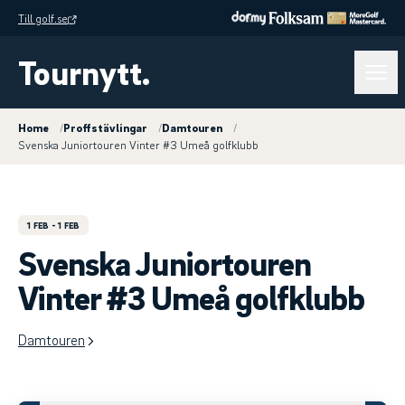
Till golf.se
Tournytt.
Home
/
Proffstävlingar
/
Damtouren
/
Svenska Juniortouren Vinter #3 Umeå golfklubb
1 FEB
- 1 FEB
Svenska Juniortouren
Vinter #3 Umeå golfklubb
Damtouren