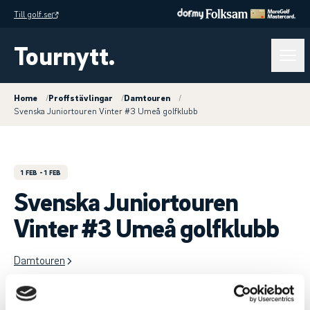
Till golf.se
Tournytt.
Home
/
Proffstävlingar
/
Damtouren
/
Svenska Juniortouren Vinter #3 Umeå golfklubb
1 FEB
- 1 FEB
Svenska Juniortouren
Vinter #3 Umeå golfklubb
Damtouren