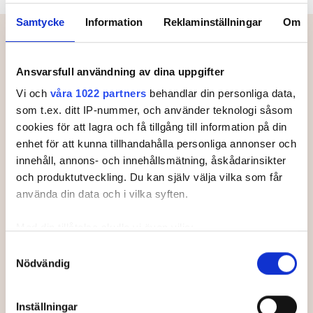
Meny
Samtycke
Information
Reklaminställningar
Om
Ansvarsfull användning av dina uppgifter
Starttider.
Vi och
våra 1022 partners
behandlar din personliga data,
som t.ex. ditt IP-nummer, och använder teknologi såsom
Just nu finns inga starttider.
cookies för att lagra och få tillgång till information på din
enhet för att kunna tillhandahålla personliga annonser och
innehåll, annons- och innehållsmätning, åskådarinsikter
och produktutveckling. Du kan själv välja vilka som får
använda din data och i vilka syften.
Med din tillåtelse skulle vi även vilja:
Samla in information om din geografiska plats som
Samtyckesval
Officiella partners
Nödvändig
kan ha en noggrannhet på upp till flera meter
Identifiera din enhet genom att aktivt skanna den för
specifika kännetecken (fingeravtryck)
Inställningar