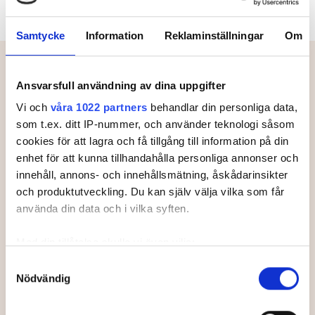
Samtycke
Information
Reklaminställningar
Om
Meny
Ansvarsfull användning av dina uppgifter
Starttider.
Vi och
våra 1022 partners
behandlar din personliga data,
som t.ex. ditt IP-nummer, och använder teknologi såsom
cookies för att lagra och få tillgång till information på din
Just nu finns inga starttider.
enhet för att kunna tillhandahålla personliga annonser och
innehåll, annons- och innehållsmätning, åskådarinsikter
och produktutveckling. Du kan själv välja vilka som får
använda din data och i vilka syften.
Med din tillåtelse skulle vi även vilja:
Samla in information om din geografiska plats som
Samtyckesval
Nödvändig
kan ha en noggrannhet på upp till flera meter
Officiella partners
Identifiera din enhet genom att aktivt skanna den för
specifika kännetecken (fingeravtryck)