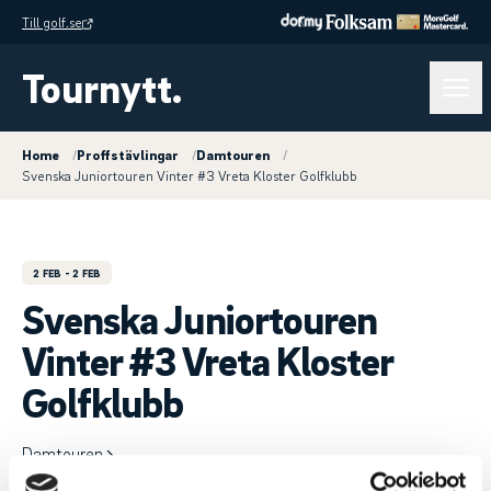
Till golf.se
Tournytt.
Home
/
Proffstävlingar
/
Damtouren
/
Svenska Juniortouren Vinter #3 Vreta Kloster Golfklubb
2 FEB
- 2 FEB
Svenska Juniortouren
Vinter #3 Vreta Kloster
Golfklubb
Damtouren