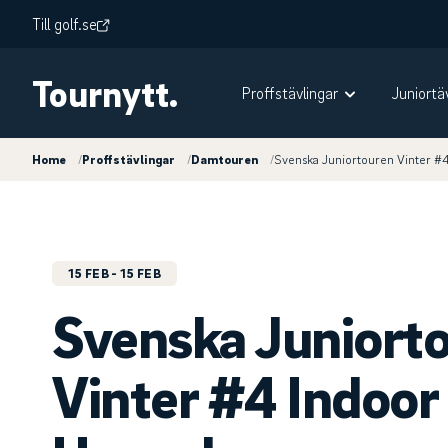
Till golf.se
Tournytt.
Proffstävlingar
Juniortä
Home
/
Proffstävlingar
/
Damtouren
/
Svenska Juniortouren Vinter #
15 FEB
- 15 FEB
Svenska Juniort
Vinter #4 Indoor