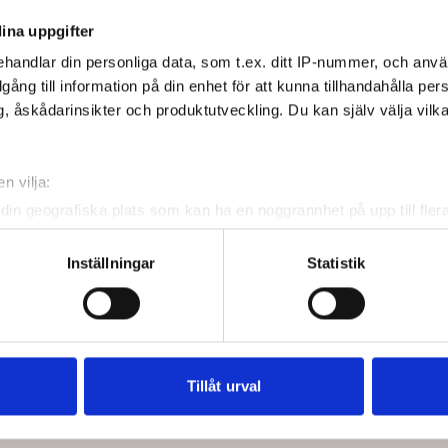
ina uppgifter
Klubb
handlar din personliga data, som t.ex. ditt IP-nummer, och anv
illgång till information på din enhet för att kunna tillhandahålla pe
Wattholma Golfklubb
, åskådarinsikter och produktutveckling. Du kan själv välja vilk
Wattholma Golfklubb
Wattholma Golfklubb
n vilja:
din geografiska plats som kan ha en noggrannhet på upp till fler
om att aktivt skanna den för specifika kännetecken (fingeravtryc
rsonliga uppgifter behandlas och ställ in dina preferenser i
deta
Inställningar
Statistik
ke när som helst från cookie-förklaringen.
e för att anpassa innehållet och annonserna till användarna, tillh
vår trafik. Vi vidarebefordrar även sådana identifierare och anna
nnons- och analysföretag som vi samarbetar med. Dessa kan i sin
Tillåt urval
har tillhandahållit eller som de har samlat in när du har använt 