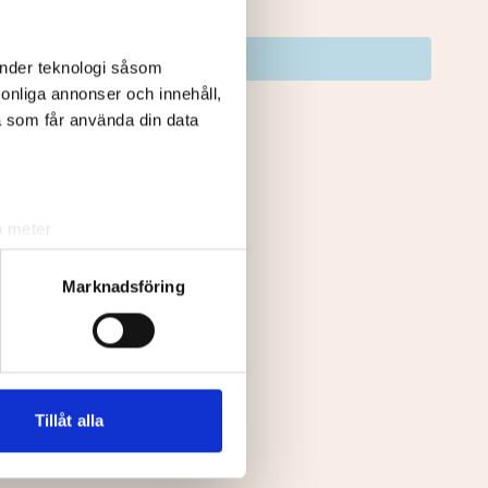
HCP
RL
Status
änder teknologi såsom
rsonliga annonser och innehåll,
5,8
Deltagare
a som får använda din data
22,3
Deltagare
21,8
Deltagare
a meter
k)
ljsektionen
. Du kan ändra
Marknadsföring
andahålla funktioner för
n information från din enhet
 tur kombinera informationen
Tillåt alla
deras tjänster.