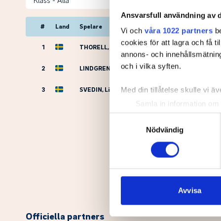
Ansvarsfull användning av d
#
Land
Spelare
Vi och
våra 1022 partners
be
cookies för att lagra och få t
1
THORELL, Joel
annons- och innehållsmätning
och i vilka syften.
2
LINDGREN NAMIOTKO, Ida
3
SVEDIN, Linn
Med din tillåtelse skulle vi äve
Samla in information om 
Identifiera din enhet gen
Samtyckesval
Ta reda på mer om hur dina pe
Nödvändig
eller dra tillbaka ditt samtyc
Vi använder enhetsidentifierar
sociala medier och analysera 
till de sociala medier och a
Avvisa
med annan information som du 
Officiella partners