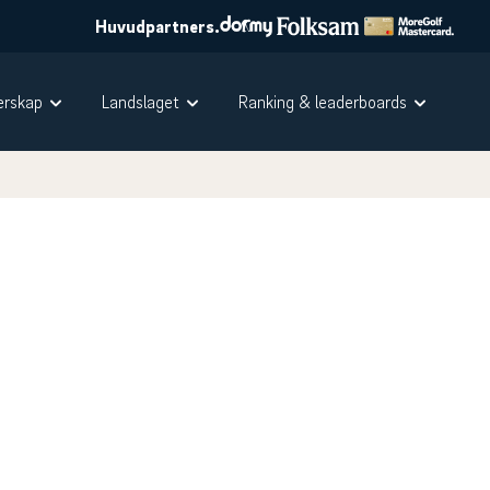
Huvudpartners.
rskap
Landslaget
Ranking & leaderboards