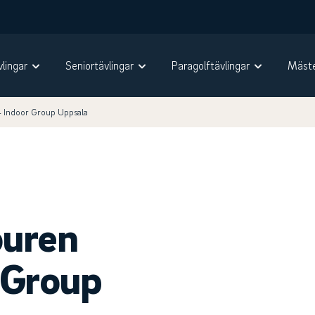
vlingar
Seniortävlingar
Paragolftävlingar
Mäste
4 Indoor Group Uppsala
ouren
 Group