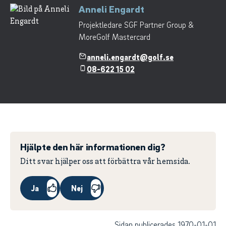
Anneli Engardt
Projektledare SGF Partner Group &
MoreGolf Mastercard
anneli.engardt@golf.se
08-622 15 02
Hjälpte den här informationen dig?
Ditt svar hjälper oss att förbättra vår hemsida.
Ja
Nej
Sidan publicerades 1970-01-01