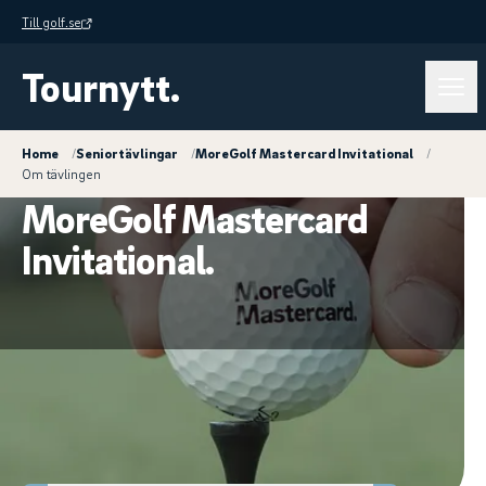
Till golf.se
Tournytt.
Home
/
Seniortävlingar
/
MoreGolf Mastercard Invitational
/
Om tävlingen
MoreGolf Mastercard
Invitational.