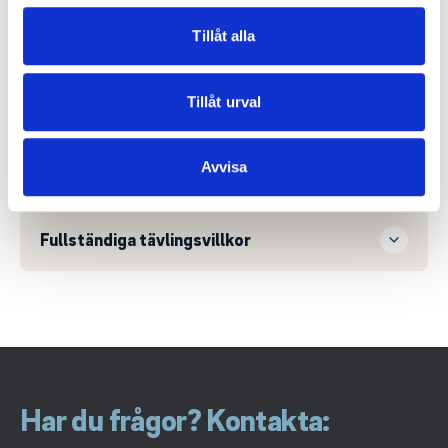
för sociala medier och analysera vår trafik. Vi
vidarebefordrar även sådana identifierare och annan
Tillåt alla
information från din enhet till de sociala medier och
Boende
annons- och analysföretag som vi samarbetar med.
Dessa kan i sin tur kombinera informationen med annan
Tillåt urval
information som du har tillhandahållit eller som de har
samlat in när du har använt deras tjänster.
Transportmedel
Avvisa
Fullständiga tävlingsvillkor
Har du frågor? Kontakta: