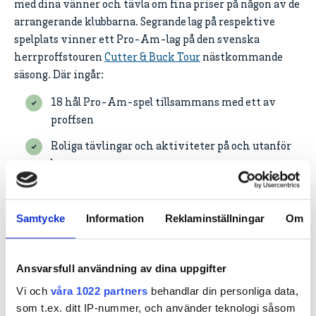
med dina vänner och tävla om fina priser på någon av de
arrangerande klubbarna. Segrande lag på respektive
spelplats vinner ett Pro-Am-lag på den svenska
herrproffstouren
Cutter & Buck Tour
nästkommande
säsong. Där ingår:
18 hål Pro-Am-spel tillsammans med ett av
proffsen
Roliga tävlingar och aktiviteter på och utanför
banan
En unik spelupplevelse på en tourpreparerad
bana
Samtycke
Information
Reklaminställningar
Om
Ett exklusivt prisbord
Lunch och fika
Ansvarsfull användning av dina uppgifter
Värde: 15 000 kronor.
Vi och
våra 1022 partners
behandlar din personliga data,
som t.ex. ditt IP-nummer, och använder teknologi såsom