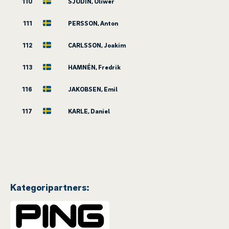
110
SJÖDIN, Oliwer
111
PERSSON, Anton
112
CARLSSON, Joakim
113
HAMNÉN, Fredrik
116
JAKOBSEN, Emil
117
KARLE, Daniel
Kategoripartners: