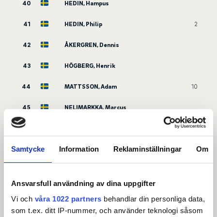
40
HEDIN, Hampus
41
HEDIN, Philip
2
42
ÅKERGREN, Dennis
43
HÖGBERG, Henrik
44
MATTSSON, Adam
10
45
NELIMARKKA, Marcus
46
ERIKSSON, Max
Samtycke
Information
Reklaminställningar
Om
47
ALFVEN, Joacim
1
50
BJERKE EINARSSON, Karl Filip
Ansvarsfull användning av dina uppgifter
53
KARLSSON, Viktor
6
Vi och
våra 1022 partners
behandlar din personliga data,
som t.ex. ditt IP-nummer, och använder teknologi såsom
56
ZACHARIAS, Rasmus
4