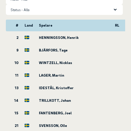
Status
#
Land
Spelare
RL
2
HENNINGSSON, Henrik
9
BJÄRFORS, Tage
10
WINTZELL, Nicklas
11
LAGER, Martin
13
IDESTÅL, Kristoffer
14
TRILLKOTT, Johan
15
FANTENBERG, Joel
21
SVENSSON, Olle