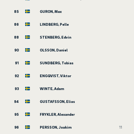
85
GURON, Max
86
LINDBERG, Pelle
88
STENBERG, Edvin
90
OLSSON, Daniel
91
SUNDBERG, Tobias
92
ENGQVIST, Viktor
93
WINTE, Adam
94
GUSTAFSSON, Elias
95
FRYKLER, Alexander
96
PERSSON, Joakim
11