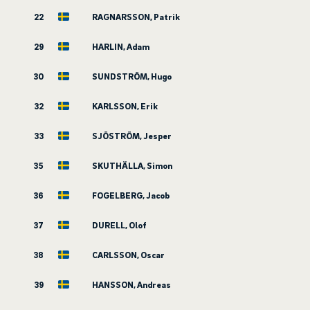
22
RAGNARSSON, Patrik
29
HARLIN, Adam
30
SUNDSTRÖM, Hugo
32
KARLSSON, Erik
33
SJÖSTRÖM, Jesper
35
SKUTHÄLLA, Simon
36
FOGELBERG, Jacob
37
DURELL, Olof
38
CARLSSON, Oscar
39
HANSSON, Andreas