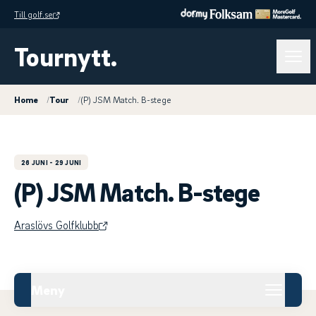
Till golf.se
Tournytt.
Home
/
Tour
/
(P) JSM Match. B-stege
26 JUNI
- 29 JUNI
(P) JSM Match. B-stege
Araslövs Golfklubb
Meny