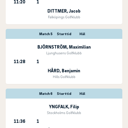
11:20
1
DITTMER, Jacob
Falköpings Golfklubb
Match 5
Starttid
Hål
BJÖRNSTRÖM, Maximilian
Ljunghusens Golfklubb
11:28
1
HÅRD, Benjamin
Hills Golfklubb
Match 6
Starttid
Hål
YNGFALK, Filip
Stockholms Golfklubb
11:36
1