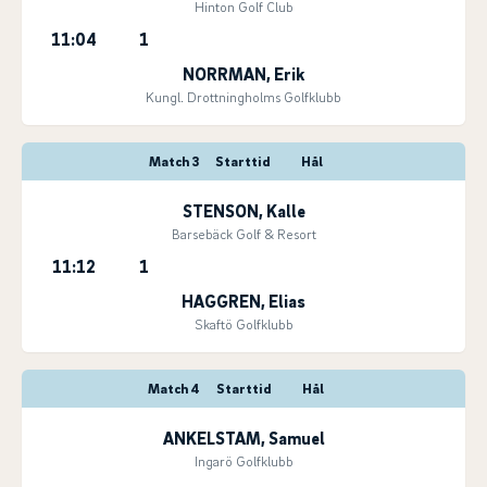
Hinton Golf Club
11:04
1
NORRMAN, Erik
Kungl. Drottningholms Golfklubb
Match 3
Starttid
Hål
STENSON, Kalle
Barsebäck Golf & Resort
11:12
1
HAGGREN, Elias
Skaftö Golfklubb
Match 4
Starttid
Hål
ANKELSTAM, Samuel
Ingarö Golfklubb