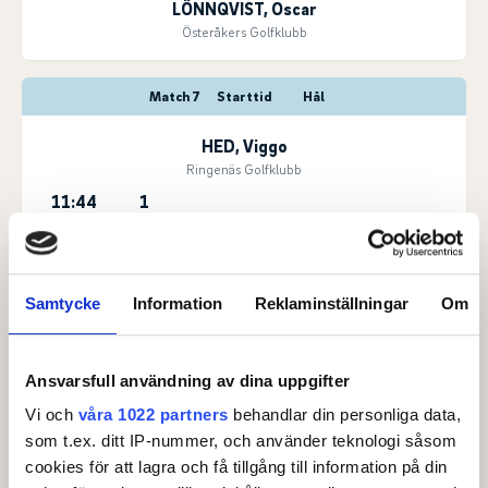
LÖNNQVIST, Oscar
Österåkers Golfklubb
Match 7
Starttid
Hål
HED, Viggo
Ringenäs Golfklubb
11:44
1
SABELSTRÖM HOLMBERG, Erik
Lidingö Golfklubb
Samtycke
Information
Reklaminställningar
Om
Match 8
Starttid
Hål
HOLMGREN, Anton
Ansvarsfull användning av dina uppgifter
Torshälla Golfklubb
Vi och
våra 1022 partners
behandlar din personliga data,
11:52
1
som t.ex. ditt IP-nummer, och använder teknologi såsom
ANDREASSON, Oscar
cookies för att lagra och få tillgång till information på din
Onsjö Golfklubb