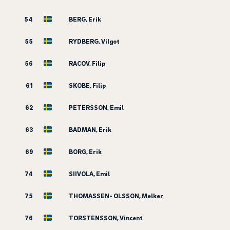
54
BERG, Erik
55
RYDBERG, Vilgot
56
RACOV, Filip
61
SKOBE, Filip
62
PETERSSON, Emil
63
BADMAN, Erik
69
BORG, Erik
74
SIIVOLA, Emil
75
THOMASSEN- OLSSON, Melker
76
TORSTENSSON, Vincent