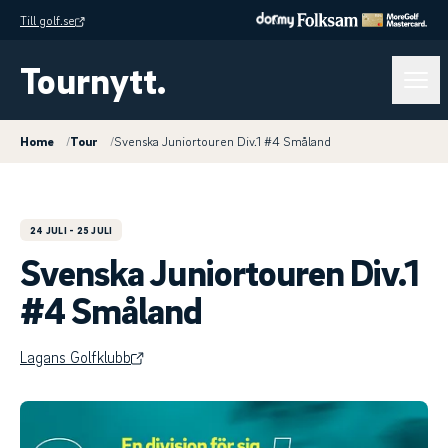
Till golf.se
Tournytt.
Home
/
Tour
/
Svenska Juniortouren Div.1 #4 Småland
24 JULI
- 25 JULI
Svenska Juniortouren Div.1
#4 Småland
Lagans Golfklubb