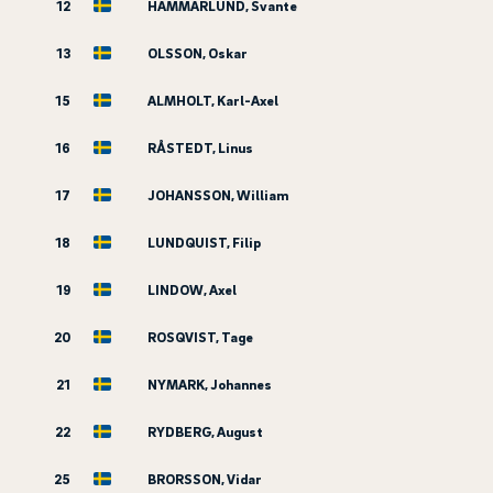
12
HAMMARLUND, Svante
13
OLSSON, Oskar
15
ALMHOLT, Karl-Axel
16
RÅSTEDT, Linus
17
JOHANSSON, William
18
LUNDQUIST, Filip
19
LINDOW, Axel
20
ROSQVIST, Tage
21
NYMARK, Johannes
22
RYDBERG, August
25
BRORSSON, Vidar