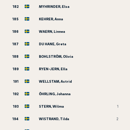
182
MYHRINDER, Elsa
185
KEHRER, Anna
186
WAERN, Linnea
187
DU HANE, Greta
188
BOHLSTRÖM, Olivia
189
RYEN-JERN, Ella
191
WELLSTAM, Astrid
192
ÖHRLING, Johanna
193
STERN, Wilma
1
194
WISTRAND, Tilda
2