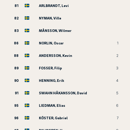
81
ARLBRANDT, Levi
82
NYMAN, Ville
83
MÅNSSON, Wilmer
86
NORLIN, Oscar
1
88
ANDERSSON, Kevin
2
89
FOSSER, Filip
3
90
HENNING, Erik
4
91
SWAHN HÅKANSSON, David
5
95
LIEDMAN, Elias
6
96
KÖSTER, Gabriel
7