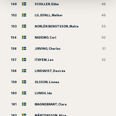
149
SCHILLER, Ebbe
48
152
LILJEFALL, Melker
49
153
NORLÉN BENGTSSON, Malte
53
154
RADEMO, Carl
50
156
JIRVING, Charles
51
157
ITAYEM, Leo
52
158
LINDQVIST, Desirée
159
OLSSON, Linnea
160
LUNDH, Ida
161
MAGNEBRANT, Clara
163
MÅRTENSSON, Alice