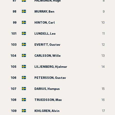
97
PALMGREN, Hugo
8
98
MURRAY, Ben
9
99
HINTON, Carl
10
101
LUNDELL, Leo
11
103
EVERITT, Gustav
12
104
CARLSSON, Wille
13
105
LILJENBERG, Hjalmar
14
106
PETERSSON, Gustav
107
DARIUS, Hampus
15
108
TRUEDSSON, Max
16
109
KIHLGREN, Alvin
17