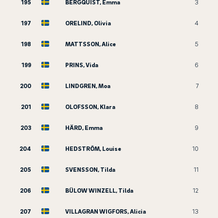
195
BERGQUIST, Emma
3
197
ORELIND, Olivia
4
198
MATTSSON, Alice
5
199
PRINS, Vida
6
200
LINDGREN, Moa
7
201
OLOFSSON, Klara
8
203
HÄRD, Emma
9
204
HEDSTRÖM, Louise
10
205
SVENSSON, Tilda
11
206
BÜLOW WINZELL, Tilda
12
207
VILLAGRAN WIGFORS, Alicia
13