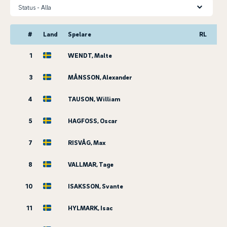
Status
#
Land
Spelare
RL
1
WENDT, Malte
3
MÅNSSON, Alexander
4
TAUSON, William
5
HAGFOSS, Oscar
7
RISVÅG, Max
8
VALLMAR, Tage
10
ISAKSSON, Svante
11
HYLMARK, Isac