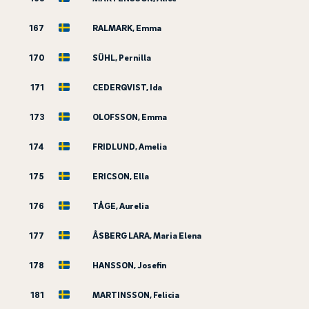
167
RALMARK, Emma
170
SÜHL, Pernilla
171
CEDERQVIST, Ida
173
OLOFSSON, Emma
174
FRIDLUND, Amelia
175
ERICSON, Ella
176
TÅGE, Aurelia
177
ÅSBERG LARA, Maria Elena
178
HANSSON, Josefin
181
MARTINSSON, Felicia