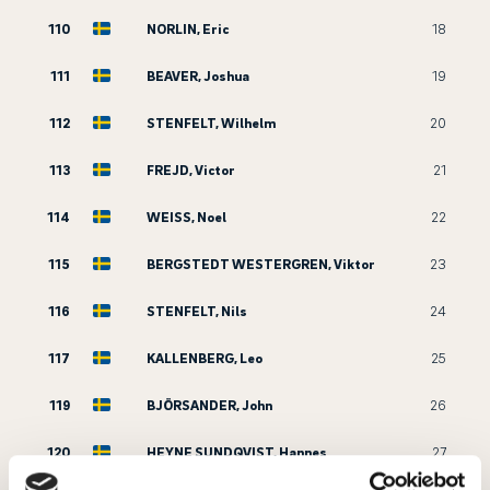
110
NORLIN, Eric
18
111
BEAVER, Joshua
19
112
STENFELT, Wilhelm
20
113
FREJD, Victor
21
114
WEISS, Noel
22
115
BERGSTEDT WESTERGREN, Viktor
23
116
STENFELT, Nils
24
117
KALLENBERG, Leo
25
119
BJÖRSANDER, John
26
120
HEYNE SUNDQVIST, Hannes
27