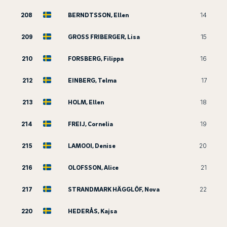
208
BERNDTSSON, Ellen
14
209
GROSS FRIBERGER, Lisa
15
210
FORSBERG, Filippa
16
212
EINBERG, Telma
17
213
HOLM, Ellen
18
214
FREIJ, Cornelia
19
215
LAMOOI, Denise
20
216
OLOFSSON, Alice
21
217
STRANDMARK HÄGGLÖF, Nova
22
220
HEDERÅS, Kajsa