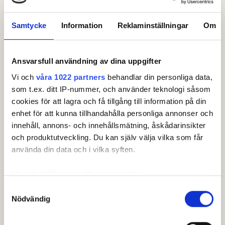
122
HOLM, Victor
28
Samtycke
Information
Reklaminställningar
Om
123
HÄTTING, William
29
125
LILJEROS, Hugo
30
Ansvarsfull användning av dina uppgifter
126
LISECKE, Hugo
31
Vi och
våra 1022 partners
behandlar din personliga data,
som t.ex. ditt IP-nummer, och använder teknologi såsom
127
JOHANSSON, Lucas
32
cookies för att lagra och få tillgång till information på din
128
GUSTAFSSON, William
33
enhet för att kunna tillhandahålla personliga annonser och
innehåll, annons- och innehållsmätning, åskådarinsikter
129
KNUTFELT, Oskar
34
och produktutveckling. Du kan själv välja vilka som får
använda din data och i vilka syften.
133
KINDBERG BAKOS, Filip
35
Med din tillåtelse skulle vi även vilja:
135
BECKER, Adam
36
Samla in information om din geografiska plats som
Samtyckesval
Nödvändig
136
BERGLUND, Aron
37
kan ha en noggrannhet på upp till flera meter
Identifiera din enhet genom att aktivt skanna den för
137
HOLMQUIST, Hugo
38
specifika kännetecken (fingeravtryck)