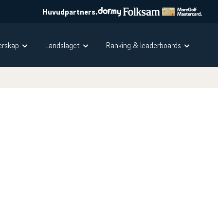
Huvudpartners.
rskap
Landslaget
Ranking & leaderboards