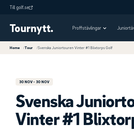
Till golf.se
Tournytt.
Proffstävlingar
Juniortä
Home
/
Tour
/
Svenska Juniortouren Vinter #1 Blixtorps Golf
30 NOV
- 30 NOV
Svenska Juniort
Vinter #1 Blixtor