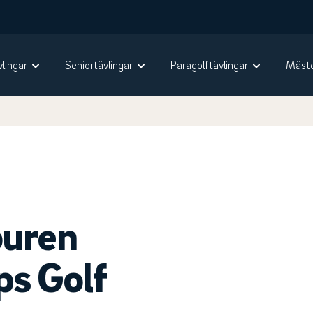
vlingar
Seniortävlingar
Paragolftävlingar
Mäste
ouren
ps Golf