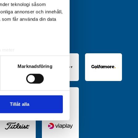
änder teknologi såsom
rsonliga annonser och innehåll,
a som får använda din data
a meter
k)
ljsektionen
. Du kan ändra
Marknadsföring
andahålla funktioner för
n information från din enhet
 tur kombinera informationen
Tillåt alla
deras tjänster.