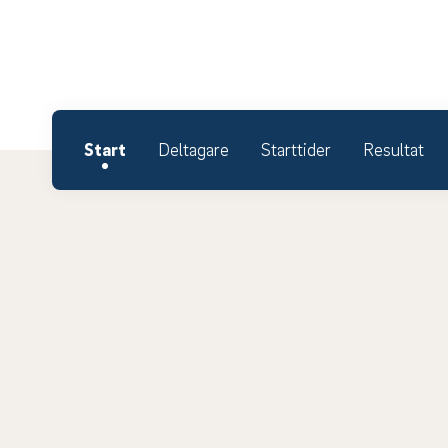
Start
Deltagare
Starttider
Resultat