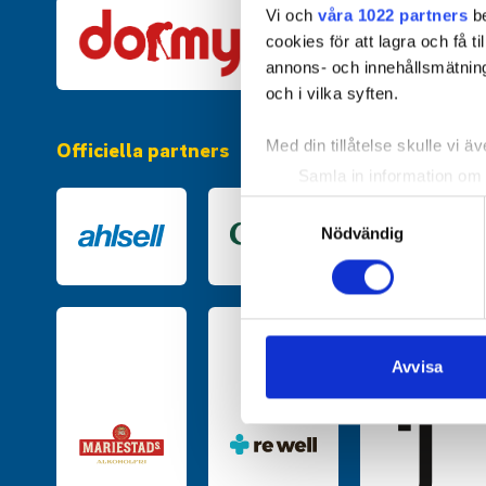
Vi och
våra 1022 partners
be
cookies för att lagra och få t
annons- och innehållsmätning
och i vilka syften.
Officiella partners
Med din tillåtelse skulle vi äve
Samla in information om 
Identifiera din enhet gen
Samtyckesval
Ta reda på mer om hur dina pe
Nödvändig
eller dra tillbaka ditt samtyc
Vi använder enhetsidentifierar
sociala medier och analysera 
till de sociala medier och a
Avvisa
med annan information som du 