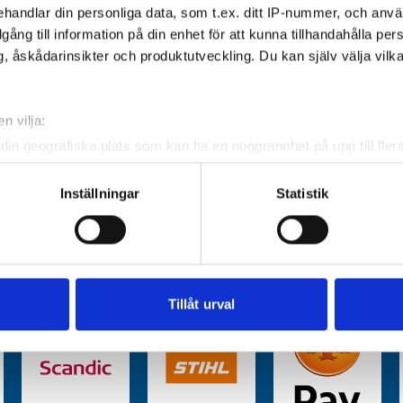
handlar din personliga data, som t.ex. ditt IP-nummer, och anv
illgång till information på din enhet för att kunna tillhandahålla pe
, åskådarinsikter och produktutveckling. Du kan själv välja vilk
n vilja:
din geografiska plats som kan ha en noggrannhet på upp till fler
om att aktivt skanna den för specifika kännetecken (fingeravtryc
rsonliga uppgifter behandlas och ställ in dina preferenser i
deta
Inställningar
Statistik
ke när som helst från cookie-förklaringen.
e för att anpassa innehållet och annonserna till användarna, tillh
vår trafik. Vi vidarebefordrar även sådana identifierare och anna
nnons- och analysföretag som vi samarbetar med. Dessa kan i sin
Tillåt urval
har tillhandahållit eller som de har samlat in när du har använt 