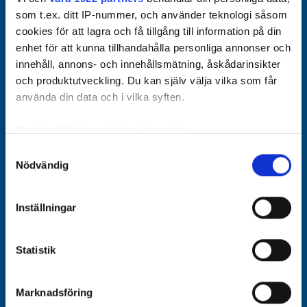
som t.ex. ditt IP-nummer, och använder teknologi såsom
cookies för att lagra och få tillgång till information på din
enhet för att kunna tillhandahålla personliga annonser och
innehåll, annons- och innehållsmätning, åskådarinsikter
och produktutveckling. Du kan själv välja vilka som får
använda din data och i vilka syften.
Med din tillåtelse skulle vi även vilja:
Samla in information om din geografiska plats som
Samtyckesval
Nödvändig
kan ha en noggrannhet på upp till flera meter
Identifiera din enhet genom att aktivt skanna den för
specifika kännetecken (fingeravtryck)
Inställningar
Ta reda på mer om hur dina personliga uppgifter
behandlas och ställ in dina preferenser i
detaljsektionen
.
Statistik
Du kan ändra eller dra tillbaka ditt samtycke när som
helst från cookie-förklaringen.
Marknadsföring
Vi använder enhetsidentifierare för att anpassa innehållet