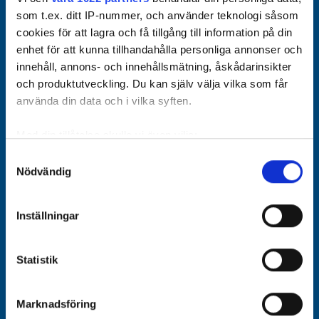
som t.ex. ditt IP-nummer, och använder teknologi såsom
cookies för att lagra och få tillgång till information på din
enhet för att kunna tillhandahålla personliga annonser och
innehåll, annons- och innehållsmätning, åskådarinsikter
och produktutveckling. Du kan själv välja vilka som får
använda din data och i vilka syften.
Med din tillåtelse skulle vi även vilja:
Samla in information om din geografiska plats som
Samtyckesval
Nödvändig
kan ha en noggrannhet på upp till flera meter
Identifiera din enhet genom att aktivt skanna den för
specifika kännetecken (fingeravtryck)
Inställningar
Ta reda på mer om hur dina personliga uppgifter
behandlas och ställ in dina preferenser i
detaljsektionen
.
Statistik
Du kan ändra eller dra tillbaka ditt samtycke när som
helst från cookie-förklaringen.
Marknadsföring
Vi använder enhetsidentifierare för att anpassa innehållet