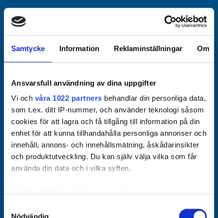
Officiella partners
Samtycke
Information
Reklaminställningar
Om
Ansvarsfull användning av dina uppgifter
Vi och
våra 1022 partners
behandlar din personliga data,
som t.ex. ditt IP-nummer, och använder teknologi såsom
cookies för att lagra och få tillgång till information på din
enhet för att kunna tillhandahålla personliga annonser och
innehåll, annons- och innehållsmätning, åskådarinsikter
och produktutveckling. Du kan själv välja vilka som får
använda din data och i vilka syften.
Med din tillåtelse skulle vi även vilja:
Samla in information om din geografiska plats som
Samtyckesval
Nödvändig
kan ha en noggrannhet på upp till flera meter