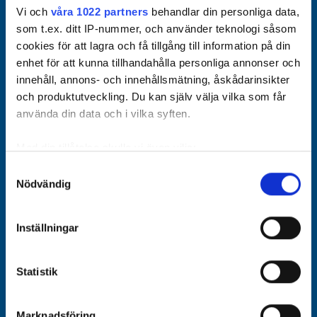
Vi och
våra 1022 partners
behandlar din personliga data,
som t.ex. ditt IP-nummer, och använder teknologi såsom
cookies för att lagra och få tillgång till information på din
enhet för att kunna tillhandahålla personliga annonser och
innehåll, annons- och innehållsmätning, åskådarinsikter
och produktutveckling. Du kan själv välja vilka som får
använda din data och i vilka syften.
Med din tillåtelse skulle vi även vilja:
Samla in information om din geografiska plats som
Samtyckesval
Nödvändig
kan ha en noggrannhet på upp till flera meter
Identifiera din enhet genom att aktivt skanna den för
specifika kännetecken (fingeravtryck)
Inställningar
Ta reda på mer om hur dina personliga uppgifter
behandlas och ställ in dina preferenser i
detaljsektionen
.
Statistik
Du kan ändra eller dra tillbaka ditt samtycke när som
helst från cookie-förklaringen.
Marknadsföring