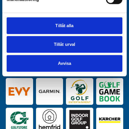
Vi använder enhetsidentifierare för att anpassa innehållet
och annonserna till användarna, tillhandahålla funktioner
för sociala medier och analysera vår trafik. Vi
vidarebefordrar även sådana identifierare och annan
Tillåt alla
information från din enhet till de sociala medier och
annons- och analysföretag som vi samarbetar med.
Dessa kan i sin tur kombinera informationen med annan
Tillåt urval
Kategoripartners
information som du har tillhandahållit eller som de har
samlat in när du har använt deras tjänster.
Avvisa