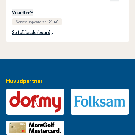
3
AXELSSON, William
+
29
Visa fler
Senast uppdaterad:
21:40
Se full leaderboard
Huvudpartner