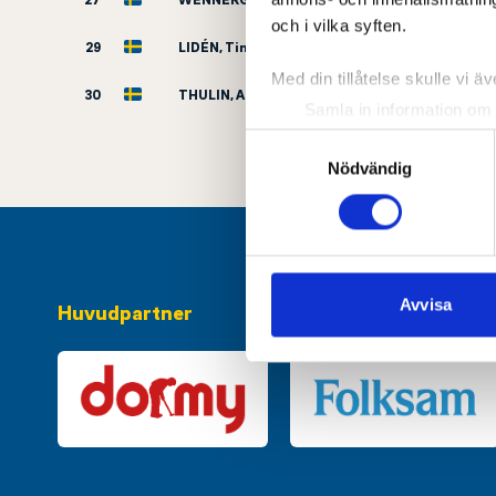
och i vilka syften.
29
LIDÉN, Tim
Med din tillåtelse skulle vi äve
30
THULIN, Arvid
Samla in information om 
Identifiera din enhet gen
Samtyckesval
Ta reda på mer om hur dina pe
Nödvändig
eller dra tillbaka ditt samtyc
Vi använder enhetsidentifierar
sociala medier och analysera 
till de sociala medier och a
Avvisa
Huvudpartner
med annan information som du 