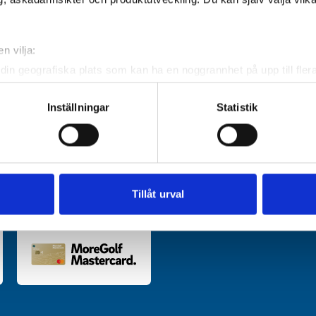
Kinds Golfklubb
n vilja:
Marks Golfklubb
din geografiska plats som kan ha en noggrannhet på upp till fler
om att aktivt skanna den för specifika kännetecken (fingeravtryc
rsonliga uppgifter behandlas och ställ in dina preferenser i
deta
Inställningar
Statistik
ke när som helst från cookie-förklaringen.
e för att anpassa innehållet och annonserna till användarna, tillh
vår trafik. Vi vidarebefordrar även sådana identifierare och anna
nnons- och analysföretag som vi samarbetar med. Dessa kan i sin
Tillåt urval
har tillhandahållit eller som de har samlat in när du har använt 