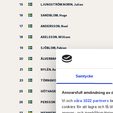
15
LJUNGSTRÖM NORIN, Julian
16
SANDBLOM, Hugo
17
ANDERSSON, Noel
18
AXELSSON, William
19
SJÖBLOM, Fabian
20
ÄLVERBRANDT, Arvid
21
NYLÉN, Axel
Samtycke
23
TÖRNQVIST, Hugo
25
GÖTHAGER, Arvid
Ansvarsfull användning av d
Vi och
våra 1022 partners
be
26
PERSSON LUND, Love
cookies för att lagra och få t
annons- och innehållsmätning
27
WENNERGREN, Theo