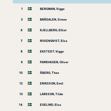
1
BERGMAN, Viggo
3
BRÅDALEN, Simon
6
KJELLBERG, Elliot
7
ROSENQVIST, Elsa
8
EKSTEDT, Viggo
9
PARKHAGEN, Oliver
10
ÅBERG, Theo
12
ERIKSSON, Emil
13
LARSSON, Tilde
14
EGELIND, Elsa