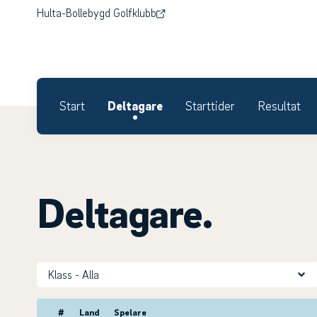
Hulta-Bollebygd Golfklubb
Start
Deltagare
Starttider
Resultat
Deltagare.
Klass
#
Land
Spelare