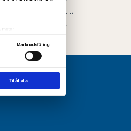
6,3
Tävlande
24,9
Tävlande
a meter
k)
ljsektionen
. Du kan ändra
Marknadsföring
andahålla funktioner för
n information från din enhet
 tur kombinera informationen
Tillåt alla
deras tjänster.