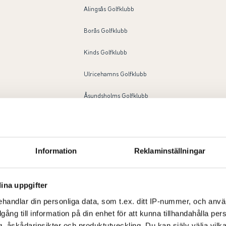
Alingsås Golfklubb
Borås Golfklubb
Kinds Golfklubb
Ulricehamns Golfklubb
Åsundsholms Golfklubb
Marks Golfklubb
Borås Golfklubb
Information
Reklaminställningar
Ulricehamns Golfklubb
Borås Golfklubb
ina uppgifter
handlar din personliga data, som t.ex. ditt IP-nummer, och anv
Kinds Golfklubb
illgång till information på din enhet för att kunna tillhandahålla pe
, åskådarinsikter och produktutveckling. Du kan själv välja vilk
Ulricehamns Golfklubb