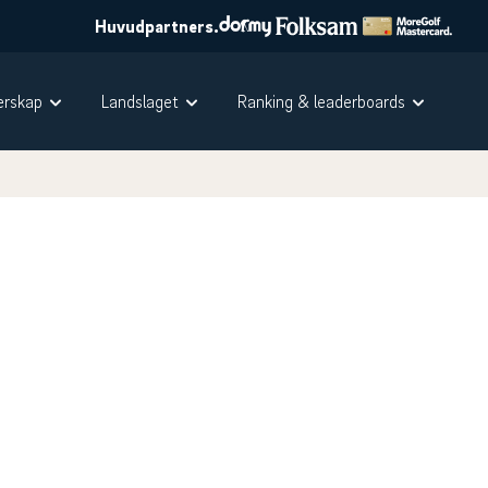
Huvudpartners.
rskap
Landslaget
Ranking & leaderboards