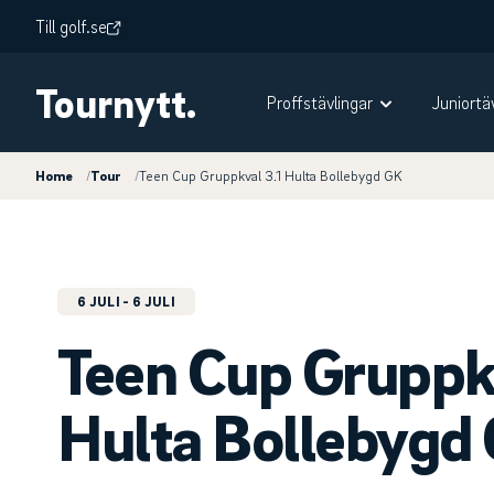
Till golf.se
Tournytt.
Proffstävlingar
Juniortä
Home
/
Tour
/
Teen Cup Gruppkval 3.1 Hulta Bollebygd GK
6 JULI
- 6 JULI
Teen Cup Gruppkv
Hulta Bollebygd