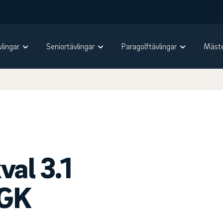
vlingar
Seniortävlingar
Paragolftävlingar
Mäste
al 3.1
 GK