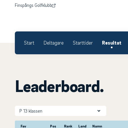
Finspångs Golfklubb
Start
Deltagare
Starttider
Resultat
Leaderboard.
Fav
Pos
Rank
Land
Namn