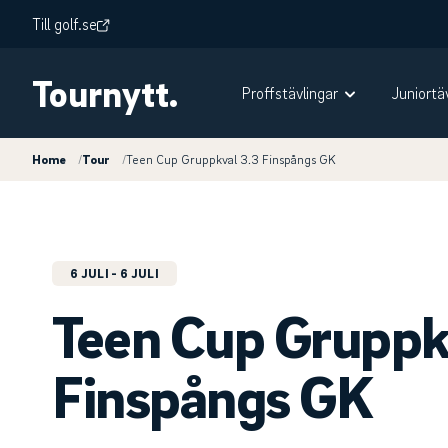
Till golf.se
Tournytt.
Proffstävlingar
Juniortä
Home
/
Tour
/
Teen Cup Gruppkval 3.3 Finspångs GK
6 JULI
- 6 JULI
Teen Cup Gruppk
Finspångs GK