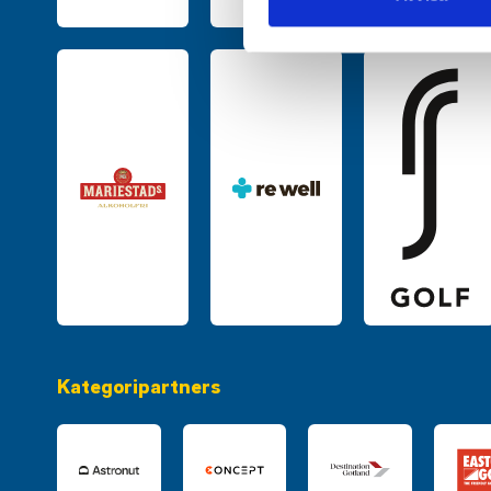
med annan information som du 
Kategoripartners