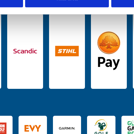
har tillhandahållit eller som de har samlat in när du har använt 