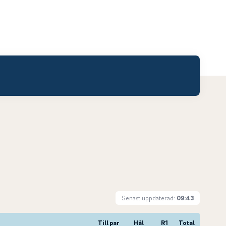
Senast uppdaterad:
09:43
Till par
Hål
R1
Total