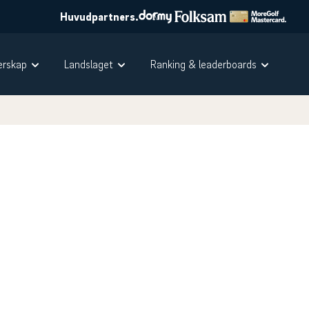
Huvudpartners.
rskap
Landslaget
Ranking & leaderboards