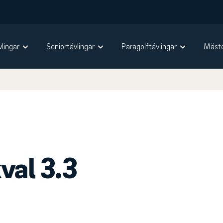
vlingar
Seniortävlingar
Paragolftävlingar
Mäste
val 3.3