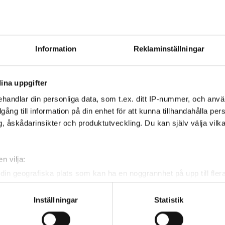
STENQVIST
, Theo
ENGSTRÖM- LI
PERSEBO
, Anton
ENGSTRÖM
, Axe
WESTLUND
, Fabian
DAMSTRÖM
, Ju
Information
Reklaminställningar
LINDELÖF
, Maja
ina uppgifter
handlar din personliga data, som t.ex. ditt IP-nummer, och anv
illgång till information på din enhet för att kunna tillhandahålla pe
, åskådarinsikter och produktutveckling. Du kan själv välja vilk
n vilja:
din geografiska plats som kan ha en noggrannhet på upp till fler
om att aktivt skanna den för specifika kännetecken (fingeravtryc
rsonliga uppgifter behandlas och ställ in dina preferenser i
deta
Inställningar
Statistik
ke när som helst från cookie-förklaringen.