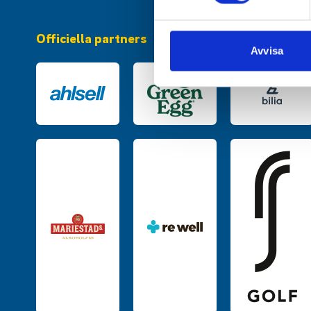
Vi använder enhetsidentifierar
sociala medier och analysera 
Officiella partners
till de sociala medier och a
Avvisa
med annan information som du 