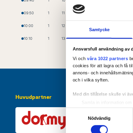
HÖGFELDT
, Oliver
09:40
1
10
BERGMAN
, Ludvig
09:50
1
11
KJELLEBÄCK
, Max
10:00
1
12
Samtycke
STÅHL
, Embla
10:10
1
13
Ansvarsfull användning av d
Vi och
våra 1022 partners
be
cookies för att lagra och få t
annons- och innehållsmätning
och i vilka syften.
Med din tillåtelse skulle vi äve
Huvudpartner
Samla in information om 
Identifiera din enhet gen
Samtyckesval
Ta reda på mer om hur dina pe
Nödvändig
eller dra tillbaka ditt samtyc