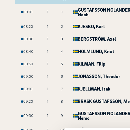
GUSTAFSSON NOLANDE
08:10
1
1
Noah
KJESBO
, Karl
08:20
1
2
BERGSTRÖM
, Axel
08:30
1
3
HOLMLUND
, Knut
08:40
1
4
KILMAN
, Filip
08:50
1
5
JONASSON
, Theodor
09:00
1
6
KJELLMAN
, Isak
09:10
1
7
BRASK GUSTAFSSON
, Me
09:20
1
8
GUSTAFSSON NOLANDE
09:30
1
9
Nemo