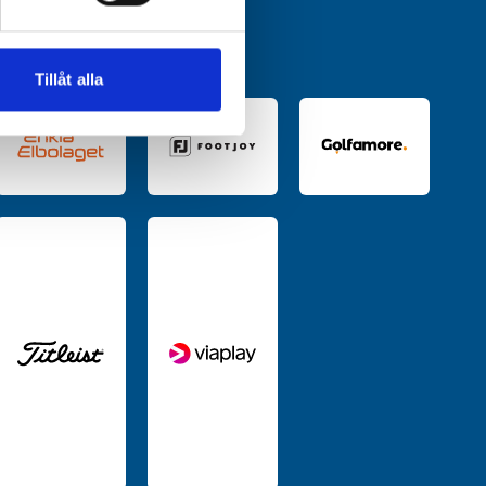
andahålla funktioner för
n information från din enhet
 tur kombinera informationen
Tillåt alla
deras tjänster.