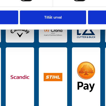
e för att anpassa innehållet och annonserna till användarna, tillh
vår trafik. Vi vidarebefordrar även sådana identifierare och anna
nnons- och analysföretag som vi samarbetar med. Dessa kan i sin
Tillåt urval
har tillhandahållit eller som de har samlat in när du har använt 