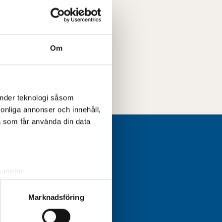
NDER
, Alfred
l
lian
Om
änder teknologi såsom
rsonliga annonser och innehåll,
a som får använda din data
a meter
k)
ljsektionen
. Du kan ändra
Marknadsföring