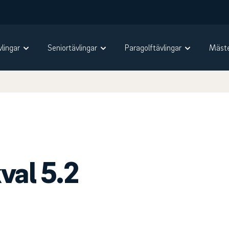
vlingar
Seniortävlingar
Paragolftävlingar
Mäste
val 5.2