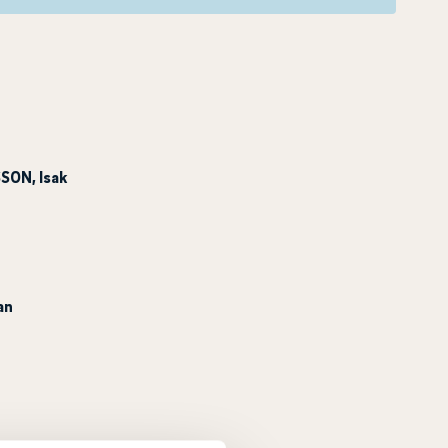
SSON
, Isak
an