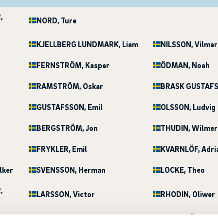
R
,
NORD
, Ture
KJELLBERG LUNDMARK
, Liam
NILSSON
, Vilmer
FERNSTRÖM
, Kasper
ÖDMAN
, Noah
RAMSTRÖM
, Oskar
BRASK GUSTAF
GUSTAFSSON
, Emil
OLSSON
, Ludvig
BERGSTRÖM
, Jon
THUDIN
, Wilmer
FRYKLER
, Emil
KVARNLÖF
, Adri
lker
SVENSSON
, Herman
LOCKE
, Theo
R
,
LARSSON
, Victor
RHODIN
, Oliwer