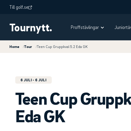
Till golf.se
Tournytt.
Proffstävlingar
Juniortä
Home
/
Tour
/
Teen Cup Gruppkval 5.2 Eda GK
6 JULI
- 6 JULI
Teen Cup Gruppk
Eda GK