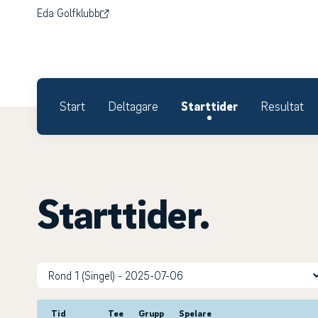
Eda Golfklubb
Start
Deltagare
Starttider
Resultat
Starttider.
Tid
Tee
Grupp
Spelare