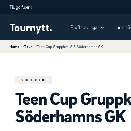
Till golf.se
Tournytt.
Proffstävlingar
Juniortä
Home
/
Tour
/
Teen Cup Gruppkval 8.3 Söderhamns GK
6 JULI
- 6 JULI
Teen Cup Gruppk
Söderhamns GK