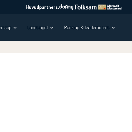
Huvudpartners.
rskap
Landslaget
Ranking & leaderboards