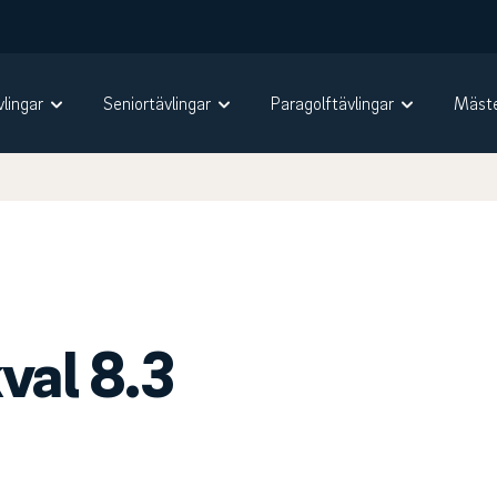
vlingar
Seniortävlingar
Paragolftävlingar
Mäste
val 8.3