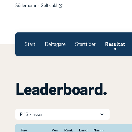
Söderhamns Golfklubb
Start
Deltagare
Starttider
Resultat
Leaderboard.
Fav
Pos
Rank
Land
Namn