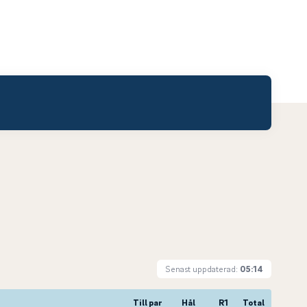
Senast uppdaterad:
05:14
Till par
Hål
R1
Total