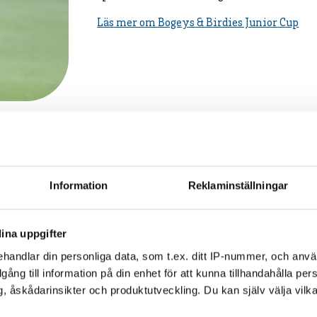
Läs mer om Bogeys & Birdies Junior Cup
ANNIKA Invitational Eur
Information
Reklaminställningar
En internationell flickjuniortävling där 78 a
ANNIKA Invitational Europe har spelats i S
ina uppgifter
Annika Sörenstams stiftelse ANNIKA Found
ingår i världsrankingen för amatörer.
handlar din personliga data, som t.ex. ditt IP-nummer, och anv
illgång till information på din enhet för att kunna tillhandahålla pe
Läs mer om ANNIKA Invitational
, åskådarinsikter och produktutveckling. Du kan själv välja vilk