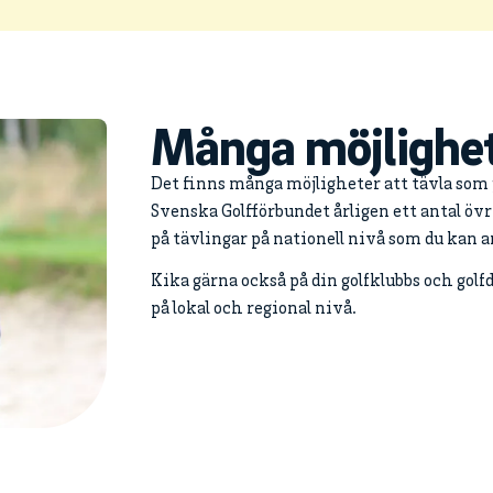
Många möjlighete
Det finns många möjligheter att tävla som
Svenska Golfförbundet årligen ett antal övr
på tävlingar på nationell nivå som du kan an
Kika gärna också på din golfklubbs och golf
på lokal och regional nivå.