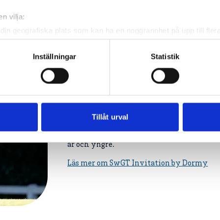
n vilja:
din geografiska plats som kan ha en noggrannhet på upp till fler
om att aktivt skanna den för specifika kännetecken (fingeravtryc
rsonliga uppgifter behandlas och ställ in dina preferenser i
deta
Inställningar
Statistik
ke när som helst från cookie-förklaringen.
Swedish Golf Team Invit
Landslaget bjuder årligen in till en tävling 
e för att anpassa innehållet och annonserna till användarna, tillh
som vid denna tävling exponeras för vad s
vår trafik. Vi vidarebefordrar även sådana identifierare och anna
spelas.
nnons- och analysföretag som vi samarbetar med. Dessa kan i sin
Tillåt urval
har tillhandahållit eller som de har samlat in när du har använt 
Startfältet tas ut efter SGF Golf Ranking och
år och yngre.
Läs mer om SwGT Invitation by Dormy