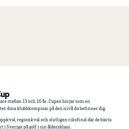
Cup
lare mellan 13 och 16 år. Cupen börjar som en
er dina klubbkompisar på den nivå du befinner dig.
pkval, regionkval och slutligen riksfinal där de bästa
i Sverige på golf i sin åldersklass.