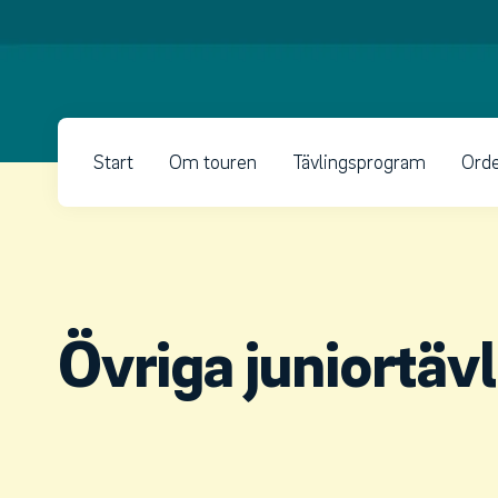
Start
Om touren
Tävlingsprogram
Orde
Övriga juniortävl