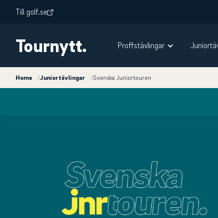
Till golf.se
Tournytt.
Proffstävlingar
Juniortä
Home
/
Juniortävlingar
/
Svenska Juniortouren