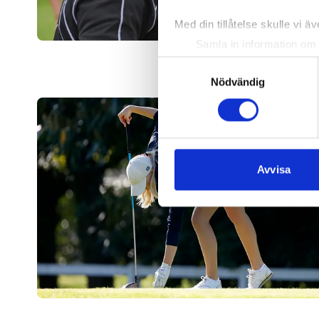
Med din tillåtelse skulle vi äve
Samla in information om 
Identifiera din enhet gen
Samtyckesval
Ta reda på mer om hur dina pe
Nödvändig
eller dra tillbaka ditt samtyc
Vi använder enhetsidentifierar
sociala medier och analysera 
till de sociala medier och a
Avvisa
med annan information som du 