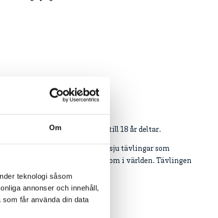
ope
Om
v Europas främsta spelare upp till 18 år deltar.
verige sedan 2012 och är en av sju tävlingar som
ation arrangerar årligen runtom i världen. Tävlingen
änder teknologi såsom
rsonliga annonser och innehåll,
a som får använda din data