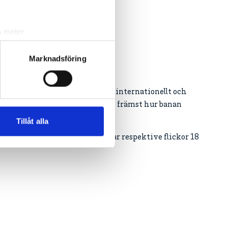
a meter
k)
ljsektionen
. Du kan ändra
Marknadsföring
ation by Dormy
för spelare med sikte på att spela internationellt och
andahålla funktioner för
om väntar på nästa nivå gällande främst hur banan
n information från din enhet
 tur kombinera informationen
Tillåt alla
deras tjänster.
 spelas i två olika klasser: pojkar respektive flickor 18