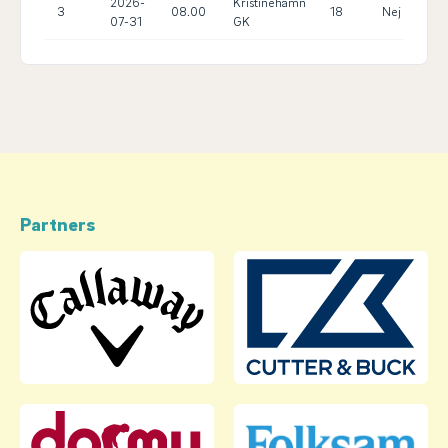
2026-
Kristinehamn
3
08.00
18
Nej
14.
07-31
GK
Partners