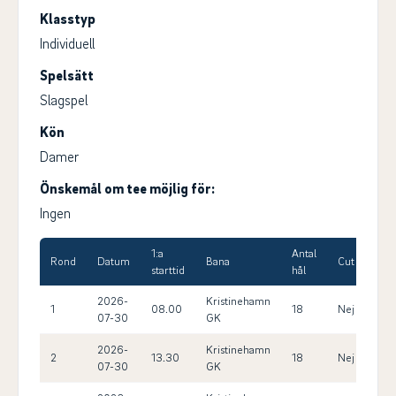
Klasstyp
Individuell
Spelsätt
Slagspel
Kön
Damer
Önskemål om tee möjlig för:
Ingen
1:a
Antal
Max
Rond
Datum
Bana
Cut
starttid
hål
HC
2026-
Kristinehamn
1
08.00
18
Nej
14.
07-30
GK
2026-
Kristinehamn
2
13.30
18
Nej
14.
07-30
GK