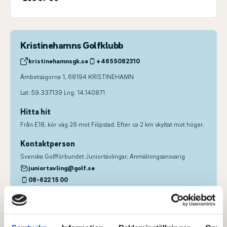
Kristinehamns Golfklubb
kristinehamnsgk.se
+4655082310
Ämbetsägorna 1, 68194 KRISTINEHAMN
Lat: 59.337139 Lng: 14.140871
Hitta hit
Från E18, kör väg 26 mot Filipstad. Efter ca 2 km skyltat mot höger.
Kontaktperson
Svenska Golfförbundet Juniortävlingar
, Anmälningsansvarig
juniortavling@golf.se
08-622 15 00
Anders Sjögren
, Tournament Director
berntanders@icloud.com
0722 533 700
Mats Tallnäs
, Domare