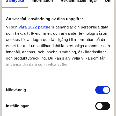
Samtycke
Information
Reklaminställningar
Om
Ann Nyhlén
, Domare
Martin Hjelmtvedt
, Tävlingsledare
0707388079
Ansvarsfull användning av dina uppgifter
Vi och
våra 1022 partners
behandlar din personliga data,
som t.ex. ditt IP-nummer, och använder teknologi såsom
Klasser & ronder
cookies för att lagra och få tillgång till information på din
enhet för att kunna tillhandahålla personliga annonser och
Klass
innehåll, annons- och innehållsmätning, åskådarinsikter
och produktutveckling. Du kan själv välja vilka som får
Pojkar
använda din data och i vilka syften.
HCP
Pojk: +8.0 - 10.0
Med din tillåtelse skulle vi även vilja:
Samla in information om din geografiska plats som
Samtyckesval
Ålder
Nödvändig
kan ha en noggrannhet på upp till flera meter
Pojk: 13-21
Identifiera din enhet genom att aktivt skanna den för
specifika kännetecken (fingeravtryck)
Spelform
Inställningar
Ta reda på mer om hur dina personliga uppgifter
Singel
behandlas och ställ in dina preferenser i
detaljsektionen
.