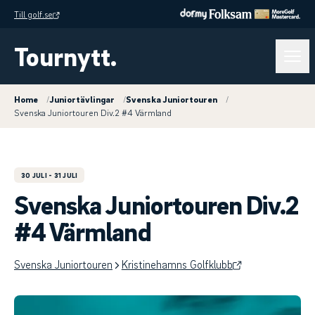
Till golf.se
Tournytt.
Home
/
Juniortävlingar
/
Svenska Juniortouren
/
Svenska Juniortouren Div.2 #4 Värmland
30 JULI
- 31 JULI
Svenska Juniortouren Div.2
#4 Värmland
Svenska Juniortouren
Kristinehamns Golfklubb