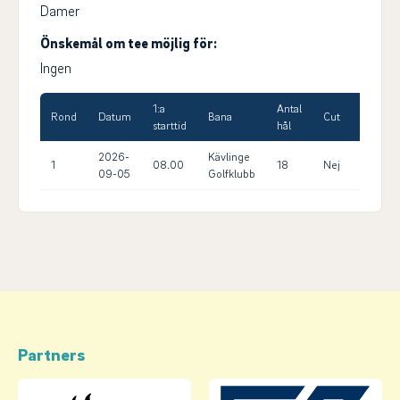
Damer
Önskemål om tee möjlig för:
Ingen
1:a
Antal
Max
Rond
Datum
Bana
Cut
starttid
hål
HCP
2026-
Kävlinge
1
08.00
18
Nej
14.0
09-05
Golfklubb
Partners