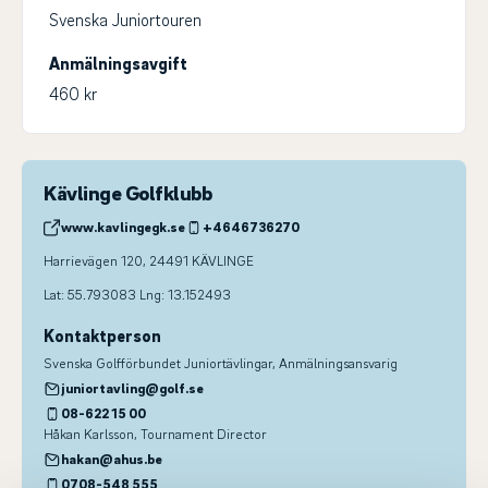
Svenska Juniortouren
Anmälningsavgift
460 kr
Kävlinge Golfklubb
www.kavlingegk.se
+4646736270
Harrievägen 120, 24491 KÄVLINGE
Lat: 55.793083 Lng: 13.152493
Kontaktperson
Svenska Golfförbundet Juniortävlingar
, Anmälningsansvarig
juniortavling@golf.se
08-622 15 00
Håkan Karlsson
, Tournament Director
hakan@ahus.be
0708-548 555