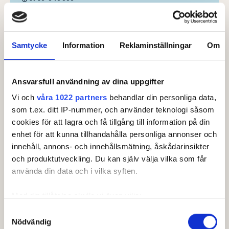
Klasser & ronder
Samtycke
Information
Reklaminställningar
Om
Klass
Ansvarsfull användning av dina uppgifter
Pojkar
Vi och
våra 1022 partners
behandlar din personliga data,
HCP
som t.ex. ditt IP-nummer, och använder teknologi såsom
Pojk: +8.0 - 10.0
cookies för att lagra och få tillgång till information på din
enhet för att kunna tillhandahålla personliga annonser och
Ålder
innehåll, annons- och innehållsmätning, åskådarinsikter
Pojk: 13-21
och produktutveckling. Du kan själv välja vilka som får
använda din data och i vilka syften.
Spelform
Singel
Med din tillåtelse skulle vi även vilja:
Ronder
Samla in information om din geografiska plats som
Samtyckesval
Nödvändig
1
kan ha en noggrannhet på upp till flera meter