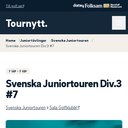
Till golf.se
Tournytt.
Home
/
Juniortävlingar
/
Svenska Juniortouren
/
Svenska Juniortouren Div.3 #7
7 SEP
- 7 SEP
Svenska Juniortouren Div.3
#7
Svenska Juniortouren
Sala Golfklubb