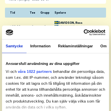
Tid
Tee
Grupp
Spelare
DAVIDSON
, Ross
09:00
1
1
GRANLUND
, Ludvig
BERNDT
, Pelle
LIV
, Vide
09:10
1
2
WILLFORSS
, Oliver
Samtycke
Information
Reklaminställningar
Om
BERKMAN
, Charlie
TINGSTRÖM
, Max
09:20
1
3
THORSTENSSON
, Alvin
Ansvarsfull användning av dina uppgifter
BERNDT
, Viggo
Vi och
våra 1022 partners
behandlar din personliga data,
TÖRNQVIST
, Noah
som t.ex. ditt IP-nummer, och använder teknologi såsom
09:30
1
4
RÖSANDER
, Melvin
cookies för att lagra och få tillgång till information på din
ENGMAN
, Sixten
enhet för att kunna tillhandahålla personliga annonser och
KARLSSON
, Albin
innehåll, annons- och innehållsmätning, åskådarinsikter
09:40
1
5
DANIELSSON
, Agne
och produktutveckling. Du kan själv välja vilka som får
SCHOTTE
, Max
använda din data och i vilka syften.