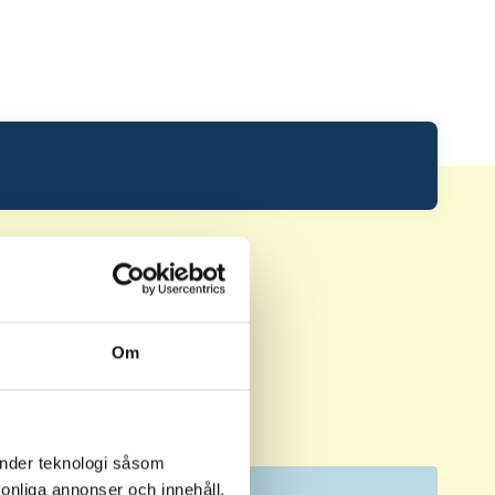
Om
änder teknologi såsom
HCP
RL
Status
rsonliga annonser och innehåll,