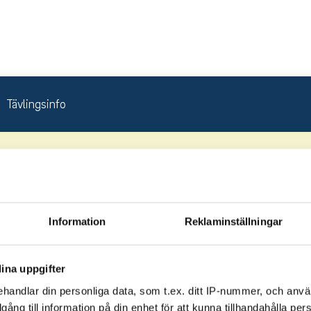
Tävlingsinfo
Information
Reklaminställningar
Status
ina uppgifter
handlar din personliga data, som t.ex. ditt IP-nummer, och anv
Klubb
illgång till information på din enhet för att kunna tillhandahålla pe