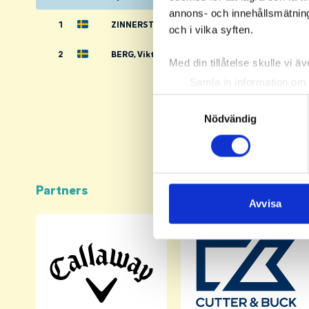
annons- och innehållsmätning
1
ZINNERSTRÖM, Daniela
och i vilka syften.
2
BERG, Viktor
Med din tillåtelse skulle vi äve
Samla in information om 
Identifiera din enhet gen
Samtyckesval
Ta reda på mer om hur dina pe
Nödvändig
eller dra tillbaka ditt samtyc
Vi använder enhetsidentifierar
sociala medier och analysera 
Partners
till de sociala medier och a
Avvisa
med annan information som du 