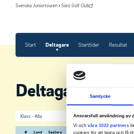
Svenska Juniortouren
Särö Golf Club
Start
Deltagare
Starttider
Resultat
Deltagare.
Samtycke
Klass
Ansvarsfull användning av d
Vi och
våra 1022 partners
be
#
Land
Spelare
cookies för att lagra och få t