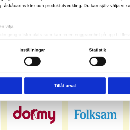
, åskådarinsikter och produktutveckling. Du kan själv välja vilk
Skaftö Golfklubb
Skaftö Golfklubb
n vilja:
din geografiska plats som kan ha en noggrannhet på upp till fler
om att aktivt skanna den för specifika kännetecken (fingeravtryc
rsonliga uppgifter behandlas och ställ in dina preferenser i
deta
Inställningar
Statistik
ke när som helst från cookie-förklaringen.
e för att anpassa innehållet och annonserna till användarna, tillh
vår trafik. Vi vidarebefordrar även sådana identifierare och anna
nnons- och analysföretag som vi samarbetar med. Dessa kan i sin
Tillåt urval
har tillhandahållit eller som de har samlat in när du har använt 