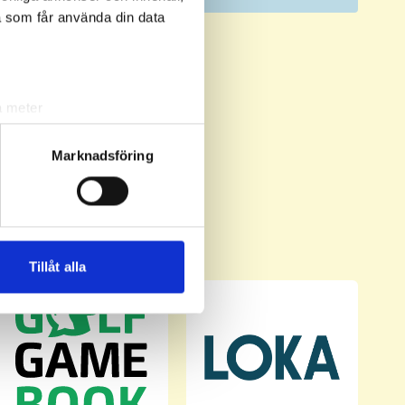
a som får använda din data
9,1
Tävlande
6,8
Tävlande
a meter
k)
ljsektionen
. Du kan ändra
Marknadsföring
andahålla funktioner för
n information från din enhet
 tur kombinera informationen
Tillåt alla
deras tjänster.