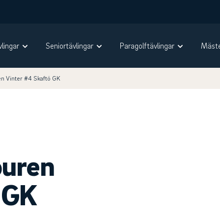
vlingar
Seniortävlingar
Paragolftävlingar
Mäste
en Vinter #4 Skaftö GK
ouren
 GK