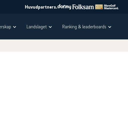
Huvudpartners.
rskap
Landslaget
Ranking & leaderboards