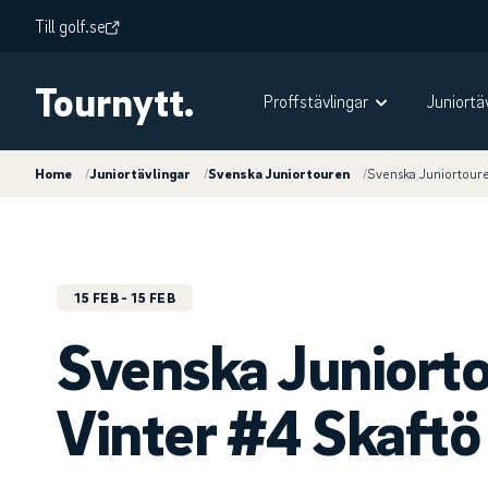
Till golf.se
Tournytt.
Proffstävlingar
Juniortä
Home
/
Juniortävlingar
/
Svenska Juniortouren
/
Svenska Juniortour
15 FEB
- 15 FEB
Svenska Juniort
Vinter #4 Skaftö