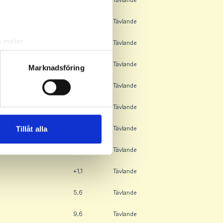
10,6
Tävlande
a meter
10,5
Tävlande
k)
5,3
Tävlande
ljsektionen
. Du kan ändra
Marknadsföring
+1,6
Tävlande
andahålla funktioner för
15,0
Tävlande
n information från din enhet
 tur kombinera informationen
4,0
Tävlande
Tillåt alla
deras tjänster.
3,5
Tävlande
+1,1
Tävlande
5,6
Tävlande
9,6
Tävlande