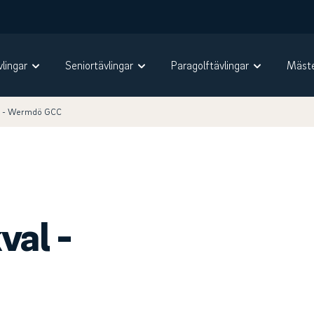
vlingar
Seniortävlingar
Paragolftävlingar
Mäste
l - Wermdö GCC
val -