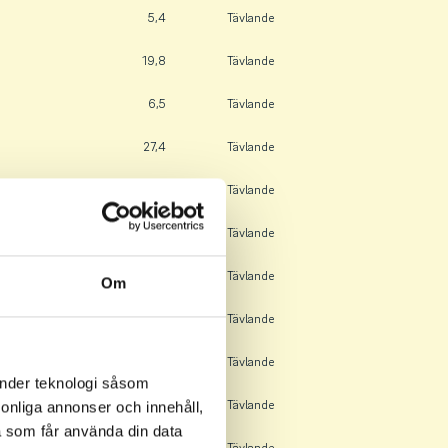
5,4
Tävlande
19,8
Tävlande
6,5
Tävlande
27,4
Tävlande
13,0
Tävlande
5,4
Tävlande
1,9
Tävlande
Om
2,4
Tävlande
2,9
Tävlande
änder teknologi såsom
2,7
Tävlande
rsonliga annonser och innehåll,
a som får använda din data
5,4
Tävlande