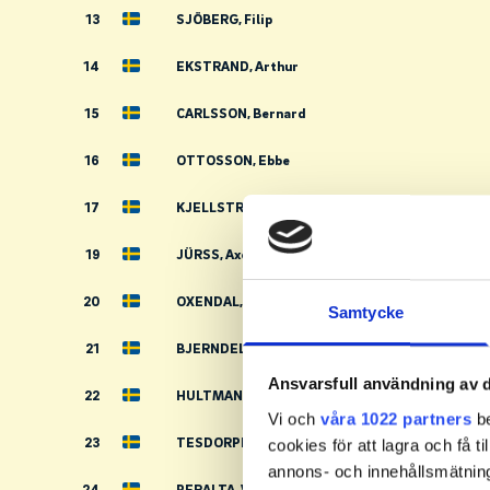
13
SJÖBERG, Filip
14
EKSTRAND, Arthur
15
CARLSSON, Bernard
16
OTTOSSON, Ebbe
17
KJELLSTRÖM, Ludvig
19
JÜRSS, Axel
20
OXENDAL, William
Samtycke
21
BJERNDELL, Alfred
Ansvarsfull användning av d
22
HULTMAN PINZKE, Simon
Vi och
våra 1022 partners
be
23
TESDORPF, Anna
cookies för att lagra och få t
annons- och innehållsmätning
24
PERALTA, Valentina