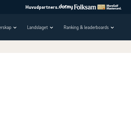
Huvudpartners.
rskap
Landslaget
Ranking & leaderboards