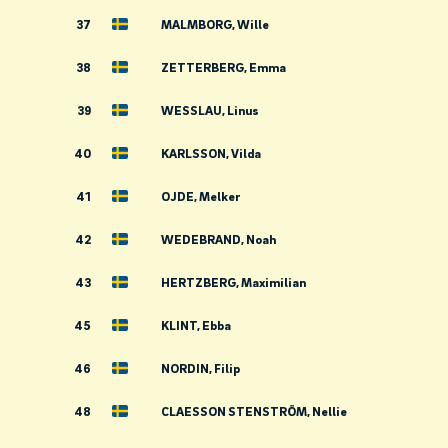
37
MALMBORG, Wille
38
ZETTERBERG, Emma
39
WESSLAU, Linus
40
KARLSSON, Vilda
41
OJDE, Melker
42
WEDEBRAND, Noah
43
HERTZBERG, Maximilian
45
KLINT, Ebba
46
NORDIN, Filip
48
CLAESSON STENSTRÖM, Nellie