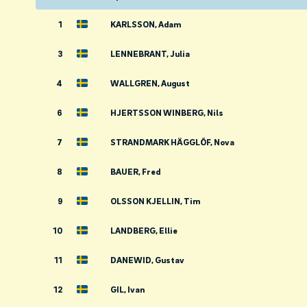
1
KARLSSON, Adam
3
LENNEBRANT, Julia
4
WALLGREN, August
6
HJERTSSON WINBERG, Nils
7
STRANDMARK HÄGGLÖF, Nova
8
BAUER, Fred
9
OLSSON KJELLIN, Tim
10
LANDBERG, Ellie
11
DANEWID, Gustav
12
GIL, Ivan