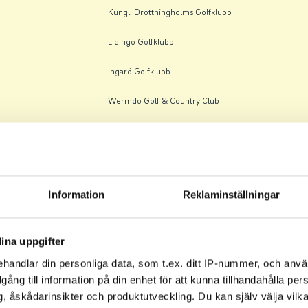
Kungl. Drottningholms Golfklubb
Lidingö Golfklubb
Ingarö Golfklubb
Wermdö Golf & Country Club
Kungl. Drottningholms Golfklubb
Viksjö Golfklubb
Ingarö Golfklubb
Information
Reklaminställningar
Lidingö Golfklubb
ina uppgifter
Kungl. Drottningholms Golfklubb
handlar din personliga data, som t.ex. ditt IP-nummer, och anv
Lidingö Golfklubb
illgång till information på din enhet för att kunna tillhandahålla pe
, åskådarinsikter och produktutveckling. Du kan själv välja vilk
Viksjö Golfklubb