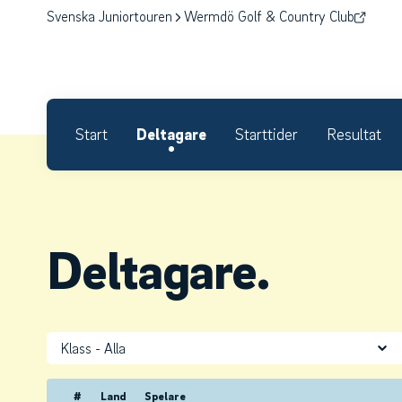
Svenska Juniortouren
Wermdö Golf & Country Club
Start
Deltagare
Starttider
Resultat
Deltagare.
Klass
#
Land
Spelare