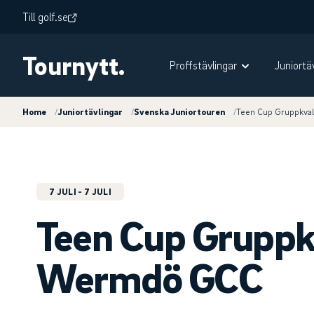
Till golf.se
Tournytt.
Proffstävlingar
Juniortä
Home
/
Juniortävlingar
/
Svenska Juniortouren
/
Teen Cup Gruppkva
7 JULI
- 7 JULI
Teen Cup Gruppk
Wermdö GCC