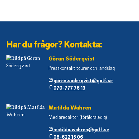
Har du frågor? Kontakta:
Göran Söderqvist
Presskontakt tourer och landslag
goran.soderqvist@golf.se
070-777 76 13
Matilda Wahren
Mediaredaktör (föräldraledig)
matilda.wahren@golf.se
08-622 15 06