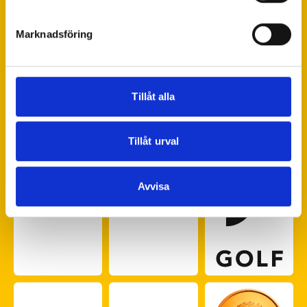
helst från cookie-förklaringen.
Marknadsföring
Vi använder enhetsidentifierare för att anpassa innehållet
och annonserna till användarna, tillhandahålla funktioner
för sociala medier och analysera vår trafik. Vi
vidarebefordrar även sådana identifierare och annan
Tillåt alla
information från din enhet till de sociala medier och
annons- och analysföretag som vi samarbetar med.
Dessa kan i sin tur kombinera informationen med annan
Tillåt urval
information som du har tillhandahållit eller som de har
samlat in när du har använt deras tjänster.
Avvisa