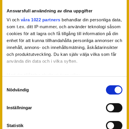
Ansvarsfull användning av dina uppgifter
Vi och
våra 1022 partners
behandlar din personliga data,
som t.ex. ditt IP-nummer, och använder teknologi såsom
cookies för att lagra och få tillgång till information på din
enhet för att kunna tillhandahålla personliga annonser och
innehåll, annons- och innehållsmätning, åskådarinsikter
och produktutveckling. Du kan själv välja vilka som får
använda din data och i vilka syften.
Officiella partners
Med din tillåtelse skulle vi även vilja:
Samla in information om din geografiska plats som
Samtyckesval
Nödvändig
kan ha en noggrannhet på upp till flera meter
Identifiera din enhet genom att aktivt skanna den för
specifika kännetecken (fingeravtryck)
Inställningar
Ta reda på mer om hur dina personliga uppgifter
behandlas och ställ in dina preferenser i
detaljsektionen
.
Statistik
Du kan ändra eller dra tillbaka ditt samtycke när som