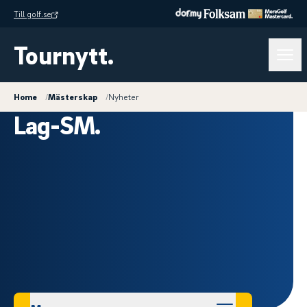
Till golf.se
Tournytt.
Home
/
Mästerskap
/
Nyheter
Lag-SM.