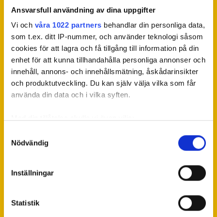
Ansvarsfull användning av dina uppgifter
Vi och
våra 1022 partners
behandlar din personliga data,
som t.ex. ditt IP-nummer, och använder teknologi såsom
cookies för att lagra och få tillgång till information på din
enhet för att kunna tillhandahålla personliga annonser och
innehåll, annons- och innehållsmätning, åskådarinsikter
och produktutveckling. Du kan själv välja vilka som får
använda din data och i vilka syften.
Med din tillåtelse skulle vi även vilja:
Samla in information om din geografiska plats som
Samtyckesval
Nödvändig
kan ha en noggrannhet på upp till flera meter
Identifiera din enhet genom att aktivt skanna den för
specifika kännetecken (fingeravtryck)
Inställningar
Ta reda på mer om hur dina personliga uppgifter
behandlas och ställ in dina preferenser i
detaljsektionen
.
Statistik
Du kan ändra eller dra tillbaka ditt samtycke när som
helst från cookie-förklaringen.