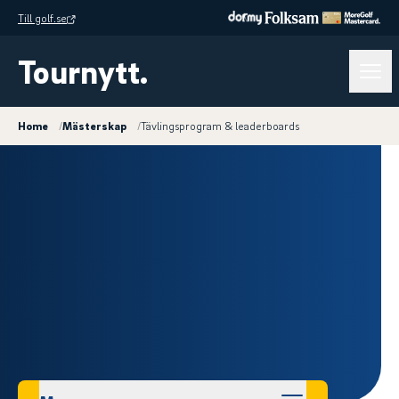
Till golf.se
Tournytt.
Home
/
Mästerskap
/
Tävlingsprogram & leaderboards