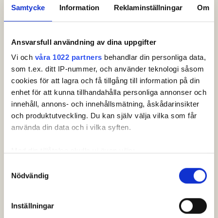
Samtycke
Information
Reklaminställningar
Om
Resultat.
Ansvarsfull användning av dina uppgifter
Vi och
våra 1022 partners
behandlar din personliga data,
som t.ex. ditt IP-nummer, och använder teknologi såsom
cookies för att lagra och få tillgång till information på din
enhet för att kunna tillhandahålla personliga annonser och
innehåll, annons- och innehållsmätning, åskådarinsikter
Huvudpartner.
och produktutveckling. Du kan själv välja vilka som får
använda din data och i vilka syften.
Med din tillåtelse skulle vi även vilja:
Samla in information om din geografiska plats som
Samtyckesval
Nödvändig
kan ha en noggrannhet på upp till flera meter
Identifiera din enhet genom att aktivt skanna den för
Officiella partners.
specifika kännetecken (fingeravtryck)
Inställningar
Ta reda på mer om hur dina personliga uppgifter